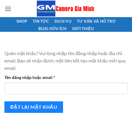
Bỏ
qua
nội
SHOP
TIN TỨC
DỊCH VỤ
TƯ VẤN VÀ HỖ TRỢ
dung
BLOG HỮU ÍCH
GIỚI THIỆU
Quên mật khẩu? Vui lòng nhập tên đăng nhập hoặc địa chỉ
email. Bạn sẽ nhận được một liên kết tạo mật khẩu mới qua
email.
Bắt
Tên đăng nhập hoặc email
*
buộc
ĐẶT LẠI MẬT KHẨU