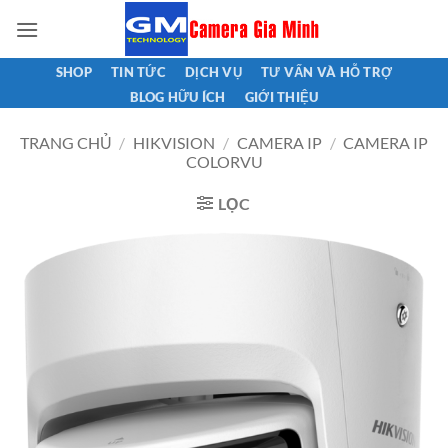
Bỏ
qua
nội
SHOP
TIN TỨC
DỊCH VỤ
TƯ VẤN VÀ HỖ TRỢ
dung
BLOG HỮU ÍCH
GIỚI THIỆU
TRANG CHỦ
/
HIKVISION
/
CAMERA IP
/
CAMERA IP
COLORVU
LỌC