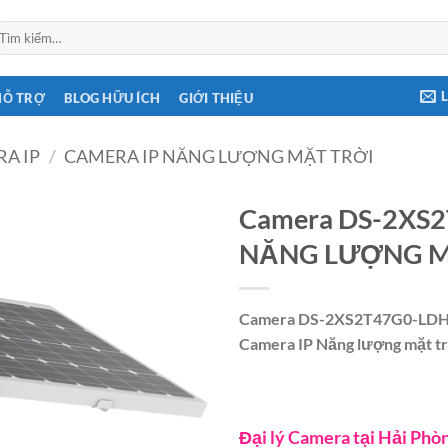
ìm
ếm:
HỖ TRỢ
BLOG HỮU ÍCH
GIỚI THIỆU
A IP
/
CAMERA IP NĂNG LƯỢNG MẶT TRỜI
Camera DS-2XS
NĂNG LƯỢNG M
Camera DS-2XS2T47G0-LD
Camera IP Năng lượng mặt 
Đại lý Camera tại Hải Phò