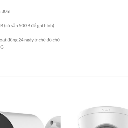
a 30m
 (có sẵn 50GB để ghi hình)
 hoạt động 24 ngày ở chế độ chờ
4G
t