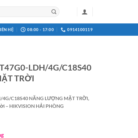
LIÊN HỆ
08:00 - 17:00
0914100119
2T47G0-LDH/4G/C18S40
ẶT TRỜI
H/4G/C18S40 NĂNG LƯỢNG MẶT TRỜI,
trời – HIKVISION HẢI PHÒNG
ng