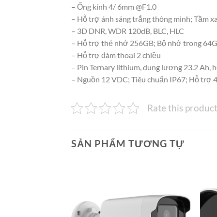
– Ống kính 4/ 6mm @F1.0
– Hỗ trợ ánh sáng trắng thông minh; Tầm x
– 3D DNR, WDR 120dB, BLC, HLC
– Hỗ trợ thẻ nhớ 256GB; Bộ nhớ trong 64GB
– Hỗ trợ đàm thoại 2 chiều
– Pin Ternary lithium, dung lượng 23.2 Ah,
– Nguồn 12 VDC; Tiêu chuẩn IP67; Hỗ trợ 
Rate this produc
SẢN PHẨM TƯƠNG TỰ