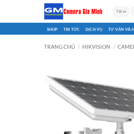
Bỏ
T
qua
ki
nội
dung
SHOP
TIN TỨC
DỊCH VỤ
TƯ VẤN VÀ 
TRANG CHỦ
/
HIKVISION
/
CAMER