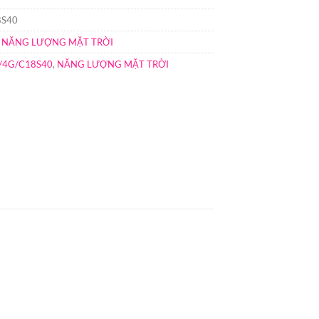
8S40
 NĂNG LƯỢNG MẶT TRỜI
/4G/C18S40
,
NĂNG LƯỢNG MẶT TRỜI