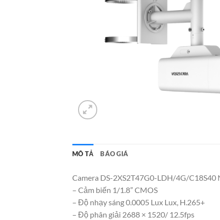
MÔ TẢ
BÁO GIÁ
Camera DS-2XS2T47G0-LDH/4G/C18S40 N
– Cảm biến 1/1.8” CMOS
– Độ nhạy sáng 0.0005 Lux Lux, H.265+
– Độ phân giải 2688 × 1520/ 12.5fps