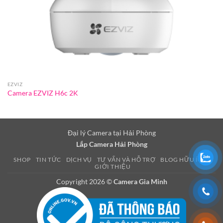
EZVIZ
Camera EZVIZ H6c 2K
Đại lý Camera tại Hải Phòng
Lắp Camera Hải Phòng
SHOP
TIN TỨC
DỊCH VỤ
TƯ VẤN VÀ HỖ TRỢ
BLOG HỮU ÍCH
GIỚI THIỆU
Copyright 2026 ©
Camera Gia Minh