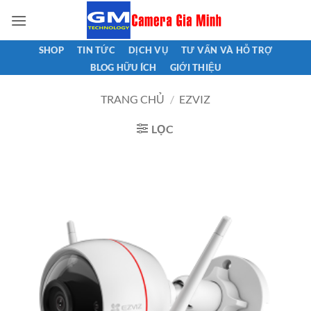
Bỏ
qua
nội
SHOP
TIN TỨC
DỊCH VỤ
TƯ VẤN VÀ HỖ TRỢ
dung
BLOG HỮU ÍCH
GIỚI THIỆU
TRANG CHỦ
/
EZVIZ
LỌC