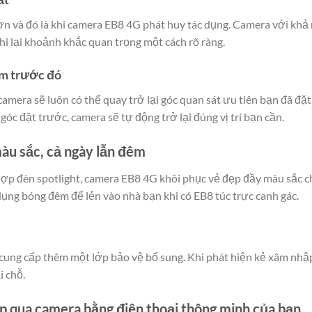
n và đó là khi camera EB8 4G phát huy tác dụng. Camera với khả 
 ghi lại khoảnh khắc quan trọng một cách rõ ràng.
him trước đó
mera sẽ luôn có thể quay trở lại góc quan sát ưu tiên bạn đã đặt 
óc đặt trước, camera sẽ tự động trở lại đúng vị trí bạn cần.
màu sắc, cả ngày lẫn đêm
 hợp đèn spotlight, camera EB8 4G khôi phục vẻ đẹp đầy màu sắc c
dụng bóng đêm để lẻn vào nhà bạn khi có EB8 túc trực canh gác.
cung cấp thêm một lớp bảo vệ bổ sung. Khi phát hiện kẻ xâm nhập
i chỗ.
 qua camera bằng điện thoại thông minh của bạn