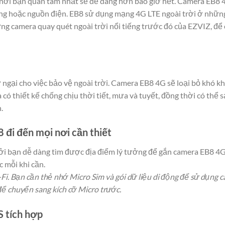
nơi bạn quan tâm nhất sẽ dễ dàng hơn bao giờ hết. Camera EB8 4
ạng hoặc nguồn điện. EB8 sử dụng mạng 4G LTE ngoài trời ở nhữn
ng camera quay quét ngoài trời nổi tiếng trước đó của EZVIZ, để
ở ngại cho việc bảo vệ ngoài trời. Camera EB8 4G sẽ loại bỏ khó k
có thiết kế chống chịu thời tiết, mưa và tuyết, đồng thời có th
.
 đi đến mọi nơi cần thiết
ởi bạn dễ dàng tìm được địa điểm lý tưởng để gắn camera EB8 4G.
 mỗi khi cần.
i. Bạn cần thẻ nhớ Micro Sim và gói dữ liệu di động để sử dụng
để chuyển sang kích cỡ Micro trước.
S tích hợp