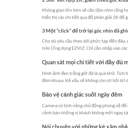
Không gian lớn hơn sẽ cần tầm nhìn rộng hơ
hiển thị các chi tiết qua độ phân giải 2K để
3 Một “click” để trở lại góc nhìn đã g
Cho dù yêu cầu theo dõi phức tạp đến đâu, ca
trên Ứng dụng EZVIZ. Chỉ cần nhấp vào các g
Quan sát mọi chi tiết với đầy đủ 
Hình ảnh đen trắng giờ đã là quá khứ. Tích
đêm khuya. Kẻ xấu sẽ không còn cơ hội lợi 
Bảo vệ cảnh giác suốt ngày đêm
Camera có tính năng chủ động phòng vệ để 
cảnh báo những vị khách không mời ngay tạ
Nói chuyện với những kẻ xâm nhập