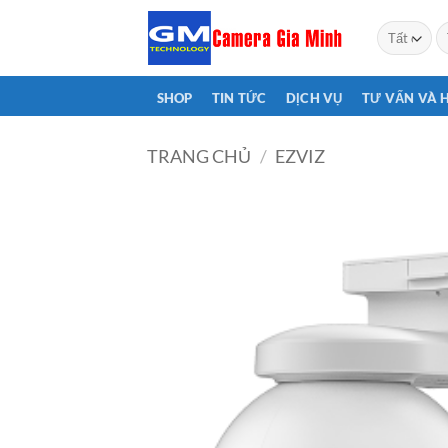
Bỏ
T
qua
ki
nội
dung
SHOP
TIN TỨC
DỊCH VỤ
TƯ VẤN VÀ 
TRANG CHỦ
/
EZVIZ