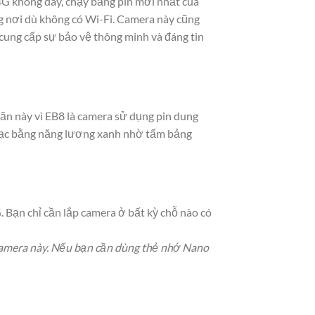
G không dây, chạy bằng pin mới nhất của
g nơi dù không có Wi-Fi. Camera này cũng
 cung cấp sự bảo vệ thông minh và đáng tin
hăn này vì EB8 là camera sử dụng pin dung
ể sạc bằng năng lương xanh nhờ tấm bảng
 Bạn chỉ cần lắp camera ở bất kỳ chỗ nào có
 camera này. Nếu bạn cần dùng thẻ nhớ Nano