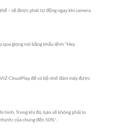
ụ thể – sẽ được phát tự động ngay khi camera
p qua giọng nói bằng khẩu lệnh “Hey
EZVIZ CloudPlay để có bộ nhớ đám mây được
 hình. Trong khi đó, bạn sẽ không phải lo
h thước của chúng đến 50%⁷.