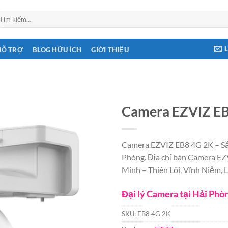
ìm
ếm:
HỖ TRỢ
BLOG HỮU ÍCH
GIỚI THIỆU
Camera EZVIZ E
Camera EZVIZ EB8 4G 2K – Sản
Phòng. Địa chỉ bán Camera EZ
Minh – Thiên Lôi, Vĩnh Niệm, 
Đại lý Camera tại Hải Phò
SKU:
EB8 4G 2K