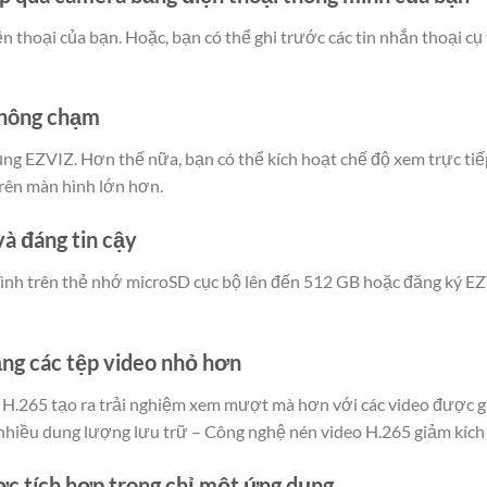
n thoại của bạn. Hoặc, bạn có thể ghi trước các tin nhắn thoại c
không chạm
g EZVIZ. Hơn thế nữa, bạn có thể kích hoạt chế độ xem trực tiế
trên màn hình lớn hơn.
và đáng tin cậy
mình trên thẻ nhớ microSD cục bộ lên đến 512 GB hoặc đăng ký 
ằng các tệp video nhỏ hơn
 H.265 tạo ra trải nghiệm xem mượt mà hơn với các video được ghi
á nhiều dung lượng lưu trữ – Công nghệ nén video H.265 giảm kíc
ợc tích hợp trong chỉ một ứng dụng