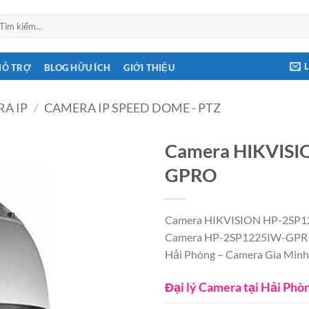
ìm
ếm:
HỖ TRỢ
BLOG HỮU ÍCH
GIỚI THIỆU
A IP
/
CAMERA IP SPEED DOME - PTZ
Camera HIKVISI
GPRO
Camera HIKVISION HP-2SP122
Camera HP-2SP1225IW-GPR Hik
Hải Phòng – Camera Gia Minh
Đại lý Camera tại Hải Phò