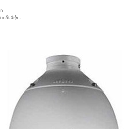
rn
i mất điện.