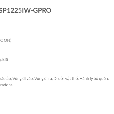
2SP1225IW-GPRO
AGC ON)
, EIS
o ảo, Vùng đi vào, Vùng đi ra, Di dời vật thể, Hành lý bỏ quên.
eraddns.