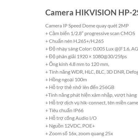
Camera HIKVISION HP-
Camera IP Speed Dome quay quét 2MP
+ Cảm biến 1/2.8″ progressive scan CMOS
+ Chuẩn nén H.265+/H.265
+ Độ nhạy sáng Color: 0.005 Lux @(F1.6, 
+ Độ phân giải 1920 × 1080@30/25fps
+ Ống kính 4.8 mm to 120 mm,
+ Tính năng WDR, HLC, BLC, 3D DNR, Defog
+ Hồng ngoại 100m
+ Hỗ trợ thẻ nhớ lên đến 256GB
+Tính năng phát hiện xâm nhập, vượt hàng rà
+ Hỗ trợ dịch vụ hik-connect, tên miền cam
+ Tiêu chuẩn IP66
+ Hỗ trợ cổng Audio I/O
+ Nguồn 12VDC, POE+
+ Zoom số 16x, zoom quang 25x