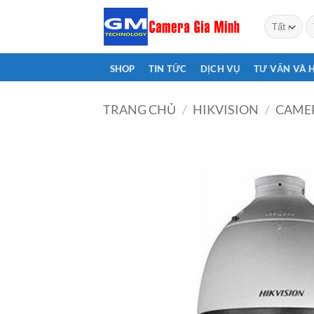
Bỏ
T
qua
ki
nội
dung
SHOP
TIN TỨC
DỊCH VỤ
TƯ VẤN VÀ 
TRANG CHỦ
/
HIKVISION
/
CAMER