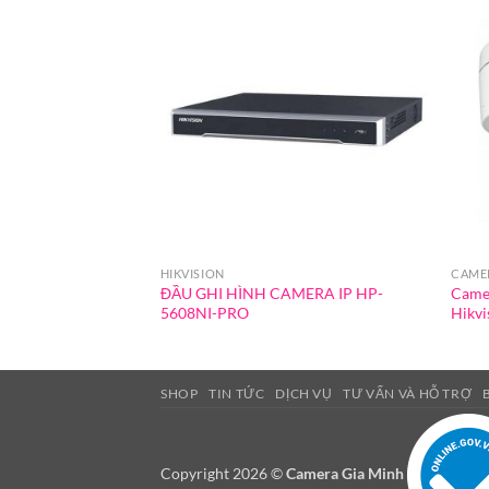
HIKVISION
CAMER
ĐẦU GHI HÌNH CAMERA IP HP-
Came
5608NI-PRO
Hikvi
SHOP
TIN TỨC
DỊCH VỤ
TƯ VẤN VÀ HỖ TRỢ
Copyright 2026 ©
Camera Gia Minh