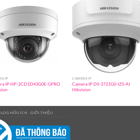
A IP
CAMERA IP
ra IP HP-2CD1D43G0E-GPRO
Camera IP DS-3721G0-IZS-AI
sion
Hikvision
BLOG HỮU ÍCH
GIỚI THIỆU