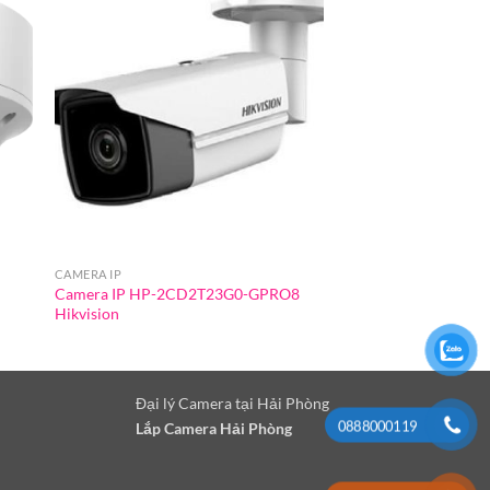
CAMERA IP
CAMERA IP
Camera IP HP-2CD2T23G0-GPRO8
Camera IP DS-3T27G
Hikvision
Hikvision
Đại lý Camera tại Hải Phòng
0888000119
Lắp Camera Hải Phòng