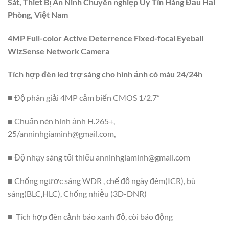
Sát, Thiết Bị An Ninh Chuyên nghiệp Uy Tín Hàng Đầu Hải
Phòng, Việt Nam
4MP Full-color Active Deterrence Fixed-focal Eyeball
WizSense Network Camera
Tích hợp đèn led trợ sáng cho hình ảnh có màu 24/24h
■ Độ phân giải 4MP cảm biến CMOS 1/2.7”
■ Chuẩn nén hình ảnh H.265+,
25/
anninhgiaminh@gmail.com
,
■ Độ nhạy sáng tối thiểu
anninhgiaminh@gmail.com
■ Chống ngược sáng WDR , chế độ ngày đêm(ICR), bù
sáng(BLC,HLC), Chống nhiễu (3D-DNR)
■ Tích hợp đèn cảnh báo xanh đỏ, còi báo động