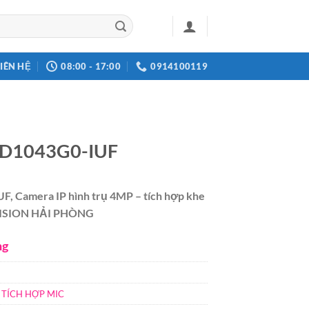
LIÊN HỆ
08:00 - 17:00
0914100119
CD1043G0-IUF
, Camera IP hình trụ 4MP – tích hợp khe
KVISION HẢI PHÒNG
ng
 TÍCH HỢP MIC