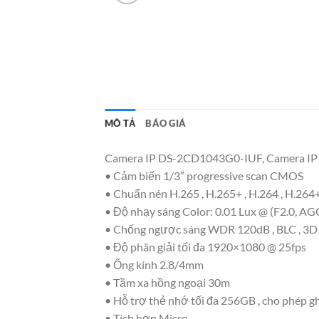
MÔ TẢ
BÁO GIÁ
Camera IP DS-2CD1043G0-IUF, Camera IP hì
• Cảm biến 1/3″ progressive scan CMOS
• Chuẩn nén H.265 , H.265+ , H.264 , H.264+
• Độ nhạy sáng Color: 0.01 Lux @ (F2.0, A
• Chống ngược sáng WDR 120dB , BLC , 3
• Độ phân giải tối đa 1920×1080 @ 25fps
• Ống kính 2.8/4mm
• Tầm xa hồng ngoại 30m
• Hỗ trợ thẻ nhớ tối đa 256GB , cho phép gh
• Tích hợp Micro