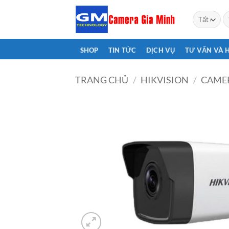
Bỏ
T
qua
ki
nội
dung
SHOP
TIN TỨC
DỊCH VỤ
TƯ VẤN VÀ 
TRANG CHỦ
/
HIKVISION
/
CAMER