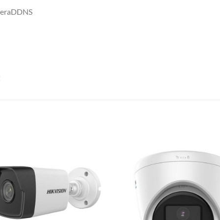
ameraDDNS
t