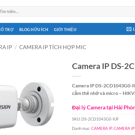
ìm
ếm:
HỖ TRỢ
BLOG HỮU ÍCH
GIỚI THIỆU
A IP
/
CAMERA IP TÍCH HỢP MIC
Camera IP DS-2
Camera IP DS-2CD1043G0-IUF
cắm thẻ nhớ và micro – HI
Đại lý Camera tại Hải Phò
SKU:
DS-2CD1043G0-IUF
Danh mục:
CAMERA IP
,
CAMERA IP