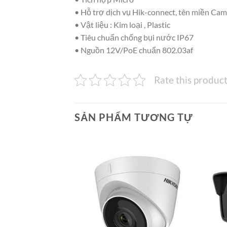
• Hỗ trợ dịch vụ Hik-connect, tên miền C
• Vật liệu : Kim loại , Plastic
• Tiêu chuẩn chống bụi nước IP67
• Nguồn 12V/PoE chuẩn 802.03af
Rate this produc
SẢN PHẨM TƯƠNG TỰ