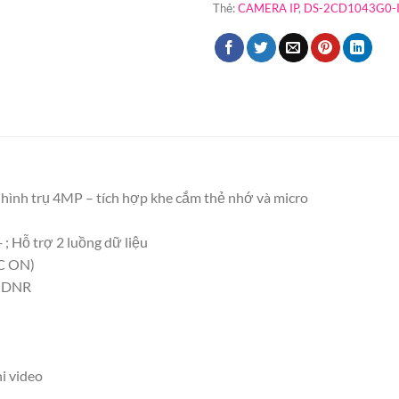
Thẻ:
CAMERA IP
,
DS-2CD1043G0-
nh trụ 4MP – tích hợp khe cắm thẻ nhớ và micro
 ; Hỗ trợ 2 luồng dữ liệu
GC ON)
D DNR
i video