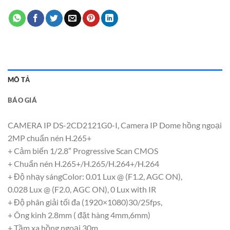
MÔ TẢ
BÁO GIÁ
CAMERA IP DS-2CD2121G0-I, Camera IP Dome hồng ngoại
2MP chuẩn nén H.265+
+ Cảm biến 1/2.8″ Progressive Scan CMOS
+ Chuẩn nén H.265+/H.265/H.264+/H.264
+ Độ nhạy sángColor: 0.01 Lux @ (F1.2, AGC ON),
0.028 Lux @ (F2.0, AGC ON), 0 Lux with IR
+ Độ phân giải tối đa (1920×1080)30/25fps,
+ Ông kinh 2.8mm ( đặt hàng 4mm,6mm)
+ Tầm xa hồng ngoại 30m