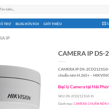
ìm
ếm:
HỖ TRỢ
BLOG HỮU ÍCH
GIỚI THIỆU
A IP
CAMERA IP DS-
CAMERA IP DS-2CD2121G0-IS
chuẩn nén H.265+ – HIKVI
Đại lý Camera tại Hải Phò
SKU:
DS-2CD2121G0-IS
Danh mục:
CAMERA CHUẨN NÉN H