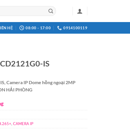
LIÊN HỆ
08:00 - 17:00
0914100119
2CD2121G0-IS
, Camera IP Dome hồng ngoại 2MP
SION HẢI PHÒNG
ng
.265+
,
CAMERA IP