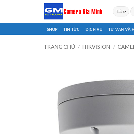
Bỏ
T
qua
ki
nội
dung
SHOP
TIN TỨC
DỊCH VỤ
TƯ VẤN VÀ 
TRANG CHỦ
/
HIKVISION
/
CAMER