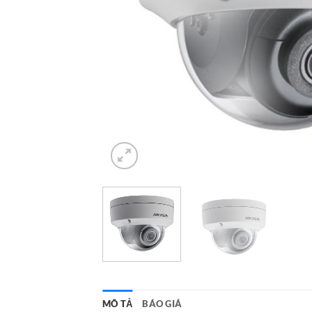
MÔ TẢ
BÁO GIÁ