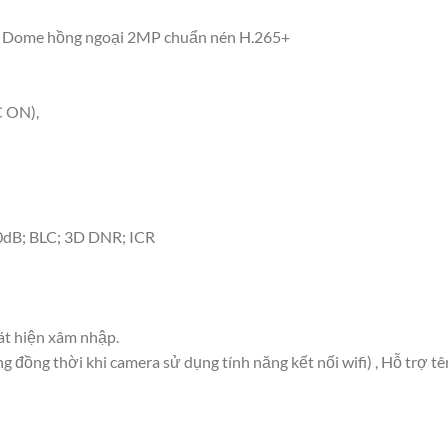
ome hồng ngoại 2MP chuẩn nén H.265+
C ON),
0dB; BLC; 3D DNR; ICR
át hiện xâm nhập.
g đồng thời khi camera sử dụng tính năng kết nối wifi) , Hỗ trợ 