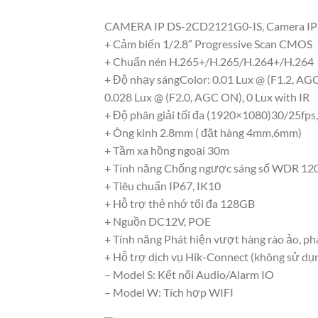
CAMERA IP DS-2CD2121G0-IS, Camera IP D
+ Cảm biến 1/2.8″ Progressive Scan CMOS
+ Chuẩn nén H.265+/H.265/H.264+/H.264
+ Độ nhạy sángColor: 0.01 Lux @ (F1.2, AG
0.028 Lux @ (F2.0, AGC ON), 0 Lux with IR
+ Độ phân giải tối đa (1920×1080)30/25fps,
+ Ông kinh 2.8mm ( đặt hàng 4mm,6mm)
+ Tầm xa hồng ngoại 30m
+ Tính năng Chống ngược sáng số WDR 12
+ Tiêu chuẩn IP67, IK10
+ Hỗ trợ thẻ nhớ tối đa 128GB
+ Nguồn DC12V, POE
+ Tính năng Phát hiện vượt hàng rào ảo, ph
+ Hỗ trợ dịch vụ Hik-Connect (không sử dụn
– Model S: Kết nối Audio/Alarm IO
– Model W: Tích hợp WIFI