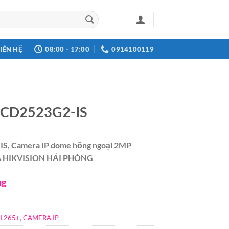
LIÊN HỆ
08:00 - 17:00
0914100119
2CD2523G2-IS
 Camera IP dome hồng ngoại 2MP
A HIKVISION HẢI PHÒNG
ng
.265+
,
CAMERA IP