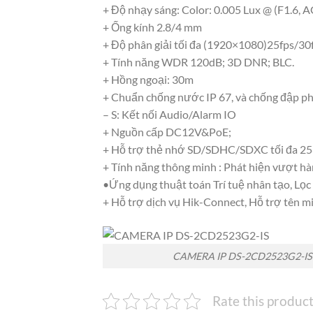
+ Độ nhạy sáng: Color: 0.005 Lux @ (F1.6, A
+ Ống kính 2.8/4 mm
+ Độ phân giải tối đa (1920×1080)25fps/30
+ Tính năng WDR 120dB; 3D DNR; BLC.
+ Hồng ngoại: 30m
+ Chuẩn chống nước IP 67, và chống đập ph
– S: Kết nối Audio/Alarm IO
+ Nguồn cấp DC12V&PoE;
+ Hỗ trợ thẻ nhớ SD/SDHC/SDXC tối đa 25
+ Tính năng thông minh : Phát hiện vượt hàn
•Ứng dụng thuật toán Trí tuệ nhân tạo, Lo
+ Hỗ trợ dịch vụ Hik-Connect, Hỗ trợ tên 
CAMERA IP DS-2CD2523G2-IS
Rate this produc