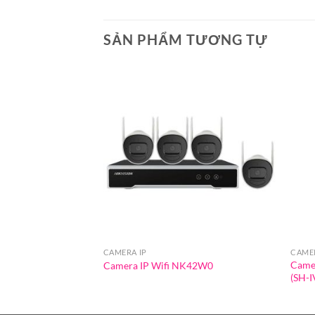
SẢN PHẨM TƯƠNG TỰ
CAMERA IP
CAMER
Came
Camera IP Wifi NK42W0
(SH-