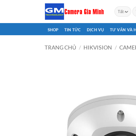
Bỏ
T
qua
ki
nội
dung
SHOP
TIN TỨC
DỊCH VỤ
TƯ VẤN VÀ 
TRANG CHỦ
/
HIKVISION
/
CAMER