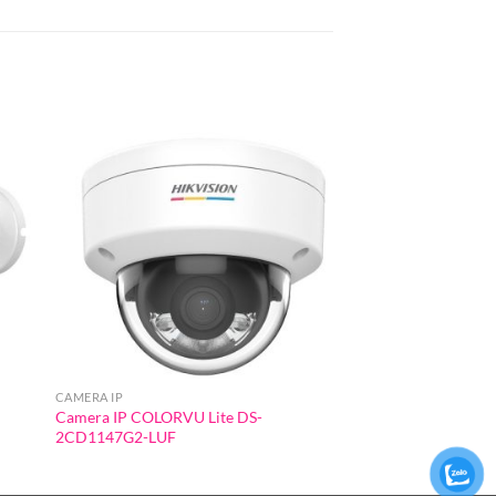
CAMERA IP
CAMERA IP
Camera IP COLORVU Lite DS-
CAMERA IP COLORVU
2CD1147G2-LUF
2CD1327G0-LU