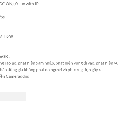
GC ON), 0 Lux with IR
fps
á: IK08
6GB ;
g rào ảo, phát hiện xâm nhập, phát hiện vùng đi vào, phát hiện vù
̣c báo động giả không phải do người và phương tiện gây ra
miền Cameraddns
t