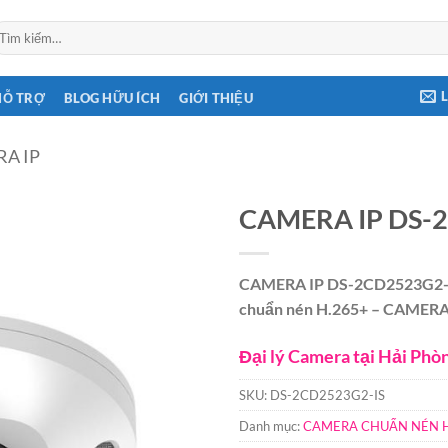
ìm
ếm:
HỖ TRỢ
BLOG HỮU ÍCH
GIỚI THIỆU
A IP
CAMERA IP DS-
CAMERA IP DS-2CD2523G2-IS,
chuẩn nén H.265+ – CAMER
Đại lý Camera tại Hải Phò
SKU:
DS-2CD2523G2-IS
Danh mục:
CAMERA CHUẨN NÉN H