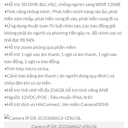
•Hỗ trợ 3D DNR, BLC,HLC, chống ngược sáng WDR 120dB
•Tính năng thông minh : Phát hiện vượt hàng rào ảo, phát
hiện xâm nhập, phát hiện vùng đi vào, phát hiện vùng đi ra,
•Ứng dụng thuật toán Trí tuệ nhân tạo, Lọc báo động giả
không phải do người và phương tiện gây ra , độ chính xác có
thể đạt 98.94%
•Hỗ trợ zoom phóng qua phần mềm
•Hỗ trợ 1 ngõ vào âm thanh, 1 ngõ ra âm thanh, 1 ngõ vào
báo động, 1 ngõ ra báo động.
•Tích hợp micro và loa.
•Cảnh báo bằng âm thanh ( do người dùng quy định ) và
chớp đèn khi có sự kiện
•Hỗ trợ thẻ nhớ tối đa 256GB, hỗ trợ tính năng ANR
•Nguồn 12VDC/POE ; Tiêu chuẩn IP66, Ik10
•Hỗ trợ dịch vụ HikConnect , tên miền CameraDDNS
Camera IP DS-2CD2686G2-IZSU/SL