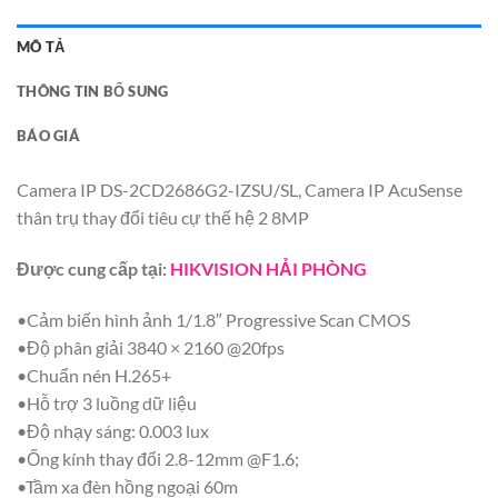
MÔ TẢ
THÔNG TIN BỔ SUNG
BÁO GIÁ
Camera IP DS-2CD2686G2-IZSU/SL, Camera IP AcuSense
thân trụ thay đổi tiêu cự thế hệ 2 8MP
Được cung cấp tại:
HIKVISION HẢI PHÒNG
•Cảm biến hình ảnh 1/1.8″ Progressive Scan CMOS
•Độ phân giải 3840 × 2160 @20fps
•Chuẩn nén H.265+
•Hỗ trợ 3 luồng dữ liệu
•Độ nhạy sáng: 0.003 lux
•Ống kính thay đổi 2.8-12mm @F1.6;
•Tầm xa đèn hồng ngoại 60m