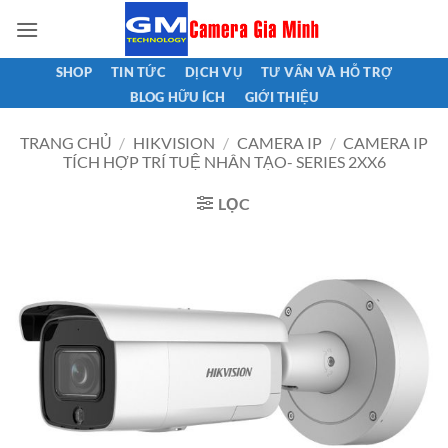
Bỏ
qua
nội
SHOP
TIN TỨC
DỊCH VỤ
TƯ VẤN VÀ HỖ TRỢ
dung
BLOG HỮU ÍCH
GIỚI THIỆU
TRANG CHỦ
/
HIKVISION
/
CAMERA IP
/
CAMERA IP
TÍCH HỢP TRÍ TUỆ NHÂN TẠO- SERIES 2XX6
LỌC