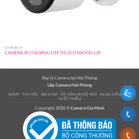
CAMERA IP
CAMERA IP COLORVU LITE DS-2CD1047G0-LUF
Đại lý Camera tại Hải Phòng
Lắp Camera Hải Phòng
SHOP
TIN TỨC
DỊCH VỤ
TƯ VẤN VÀ HỖ TRỢ
BLOG HỮU ÍCH
GIỚI THIỆU
Copyright 2026 ©
Camera Gia Minh