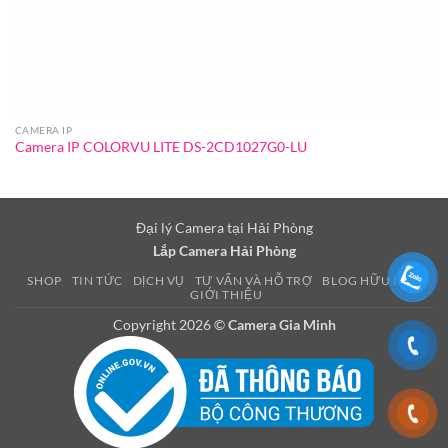
CAMERA IP
Camera IP COLORVU LITE DS-2CD1027G0-LU
Đại lý Camera tại Hải Phòng
Lắp Camera Hải Phòng
SHOP
TIN TỨC
DỊCH VỤ
TƯ VẤN VÀ HỖ TRỢ
BLOG HỮU ÍCH
GIỚI THIỆU
Copyright 2026 ©
Camera Gia Minh