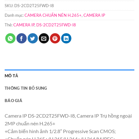
SKU:
DS-2CD2T25FWD-I8
Danh mục:
CAMERA CHUẨN NÉN H.265+
,
CAMERA IP
Thẻ:
CAMERA IP
,
DS-2CD2T25FWD-I8
MÔ TẢ
THÔNG TIN BỔ SUNG
BÁO GIÁ
Camera IP DS-2CD2T25FWD-I8, Camera IP Trụ hồng ngoại
2MP chuẩn nén H.265+
+Cảm biến hình ảnh 1/2.8″ Progressive Scan CMOS;
+Chuẩn nén H.265+/H.265/H.264+/H.264/MJPEG;