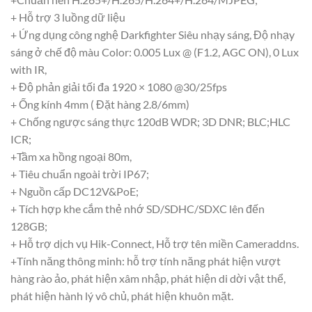
+ Hỗ trợ 3 luồng dữ liệu
+ Ứng dụng công nghệ Darkfighter Siêu nhạy sáng, Độ nhạy
sáng ở chế độ màu Color: 0.005 Lux @ (F1.2, AGC ON), 0 Lux
with IR,
+ Độ phản giải tối đa 1920 × 1080 @30/25fps
+ Ống kính 4mm ( Đặt hàng 2.8/6mm)
+ Chống ngược sáng thực 120dB WDR; 3D DNR; BLC;HLC
ICR;
+Tầm xa hồng ngoại 80m,
+ Tiêu chuẩn ngoài trời IP67;
+ Nguồn cấp DC12V&PoE;
+ Tích hợp khe cắm thẻ nhớ SD/SDHC/SDXC lên đến
128GB;
+ Hỗ trợ dịch vụ Hik-Connect, Hỗ trợ tên miền Cameraddns.
+Tính năng thông minh: hỗ trợ tính năng phát hiện vượt
hàng rào ảo, phát hiện xâm nhập, phát hiện di dời vật thể,
phát hiện hành lý vô chủ, phát hiện khuôn mặt.