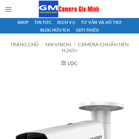
Bỏ
qua
nội
SHOP
TIN TỨC
DỊCH VỤ
TƯ VẤN VÀ HỖ TRỢ
dung
BLOG HỮU ÍCH
GIỚI THIỆU
TRANG CHỦ
/
HIKVISION
/
CAMERA CHUẨN NÉN
H.265+
LỌC