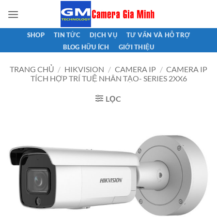
Bỏ
qua
nội
SHOP
TIN TỨC
DỊCH VỤ
TƯ VẤN VÀ HỖ TRỢ
dung
BLOG HỮU ÍCH
GIỚI THIỆU
TRANG CHỦ
/
HIKVISION
/
CAMERA IP
/
CAMERA IP
TÍCH HỢP TRÍ TUỆ NHÂN TẠO- SERIES 2XX6
LỌC