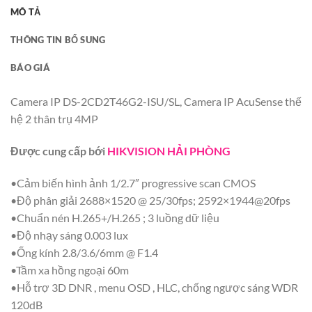
MÔ TẢ
THÔNG TIN BỔ SUNG
BÁO GIÁ
Camera IP DS-2CD2T46G2-ISU/SL, Camera IP AcuSense thế
hệ 2 thân trụ 4MP
Được cung cấp bới
HIKVISION HẢI PHÒNG
•Cảm biến hình ảnh 1/2.7″ progressive scan CMOS
•Độ phân giải 2688×1520 @ 25/30fps; 2592×1944@20fps
•Chuẩn nén H.265+/H.265 ; 3 luồng dữ liệu
•Độ nhạy sáng 0.003 lux
•Ống kính 2.8/3.6/6mm @ F1.4
•Tầm xa hồng ngoại 60m
•Hỗ trợ 3D DNR , menu OSD , HLC, chống ngược sáng WDR
120dB