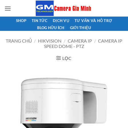
Bỏ
qua
nội
SHOP
TIN TỨC
DỊCH VỤ
TƯ VẤN VÀ HỖ TRỢ
dung
BLOG HỮU ÍCH
GIỚI THIỆU
TRANG CHỦ
/
HIKVISION
/
CAMERA IP
/
CAMERA IP
SPEED DOME - PTZ
LỌC