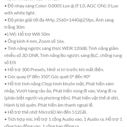
• Độ nhạy sáng Color: 0.0005 Lux @ (F1.0, AGC ON); 0 Lux
with white light.
• Độ phân giải tối đa 4Mp, 2560×1440@25fps. Ánh sáng
trắng 30m
•(/W): Hỗ trợ Wifi 50m
• Ống kính 4 mm, Zoom số 16x.
• Tính năng ngược sáng thực WDR 120dB, Tính năng giảm
nhiễu số 3D DNR, Tính năng Bù ngược sáng BLC, chống rung
số EIS
• Hỗ trợ 300 Presets, Nhớ vị trí trước khi mất điện.
• Góc quay 0° đến 350°, Góc quét 0° đến 90°
• Hỗ trợ tính năng Chụp hình khuôn mặt, Phát hiện xâm
nhập, Vượt hàng rảo ảo, Phát hiện vùng đi vào, Vùng đi ra
(phân biệt người và phương tiện). Phát hiện vật thể di dời,
Hành lý bỏ quên. Phát hiện âm thanh ngoại lệ.
• Hỗ trợ thẻ nhớ MicroSD lên đến 512GB.
• Tích hợp mic. Hỗ trợ 1 cổng Audio vào, 1 Audio ra. Hỗ trợ 1
cổng báo động vào, 1 cổng báo động ra.