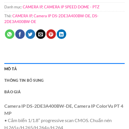
Danh mục:
CAMERA IP
,
CAMERA IP SPEED DOME - PTZ
Thẻ:
CAMERA IP
,
Camera IP DS-2DE3A400BW-DE
,
DS-
2DE3A400BW-DE
MÔ TẢ
THÔNG TIN BỔ SUNG
BÁO GIÁ
Camera IP DS-2DE3A400BW-DE, Camera IP ColorVu PT 4
MP
• Cảm biến 1/1.8″ progressive scan CMOS. Chuẩn nén
H.265+/H.265/H.264+/H.264