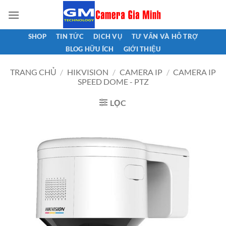
Bỏ
qua
nội
SHOP
TIN TỨC
DỊCH VỤ
TƯ VẤN VÀ HỖ TRỢ
dung
BLOG HỮU ÍCH
GIỚI THIỆU
TRANG CHỦ
/
HIKVISION
/
CAMERA IP
/
CAMERA IP
SPEED DOME - PTZ
LỌC