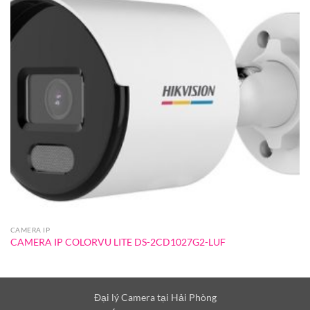
CAMERA IP
CAMERA IP COLORVU LITE DS-2CD1027G2-LUF
Đại lý Camera tại Hải Phòng