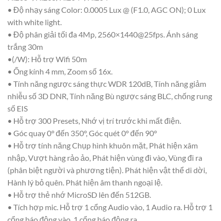
• Độ nhạy sáng Color: 0.0005 Lux @ (F1.0, AGC ON); 0 Lux
with white light.
• Độ phân giải tối đa 4Mp, 2560×1440@25fps. Ánh sáng
trắng 30m
•(/W): Hỗ trợ Wifi 50m
• Ống kính 4 mm, Zoom số 16x.
• Tính năng ngược sáng thực WDR 120dB, Tính năng giảm
nhiễu số 3D DNR, Tính năng Bù ngược sáng BLC, chống rung
số EIS
• Hỗ trợ 300 Presets, Nhớ vị trí trước khi mất điện.
• Góc quay 0° đến 350°, Góc quét 0° đến 90°
• Hỗ trợ tính năng Chụp hình khuôn mặt, Phát hiện xâm
nhập, Vượt hàng rảo ảo, Phát hiện vùng đi vào, Vùng đi ra
(phân biệt người và phương tiện). Phát hiện vật thể di dời,
Hành lý bỏ quên. Phát hiện âm thanh ngoại lệ.
• Hỗ trợ thẻ nhớ MicroSD lên đến 512GB.
• Tích hợp mic. Hỗ trợ 1 cổng Audio vào, 1 Audio ra. Hỗ trợ 1
cổng báo động vào, 1 cổng báo động ra.