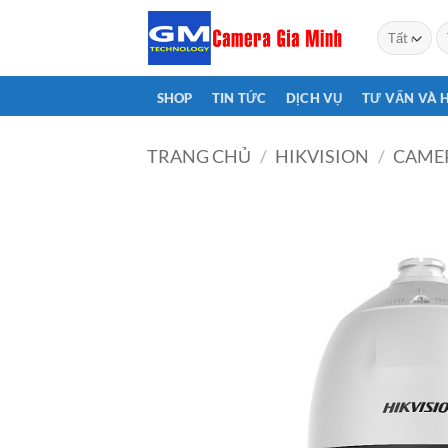
Bỏ
T
qua
ki
nội
dung
SHOP
TIN TỨC
DỊCH VỤ
TƯ VẤN VÀ 
TRANG CHỦ
/
HIKVISION
/
CAMER