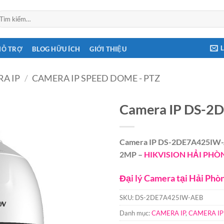
ìm
ếm:
HỖ TRỢ
BLOG HỮU ÍCH
GIỚI THIỆU
A IP
/
CAMERA IP SPEED DOME - PTZ
Camera IP DS-
Camera IP DS-2DE7A425IW-A
2MP –
HIKVISION HẢI PHÒ
Đại lý Camera tại Hải Phò
SKU:
DS-2DE7A425IW-AEB
Danh mục:
CAMERA IP
,
CAMERA IP