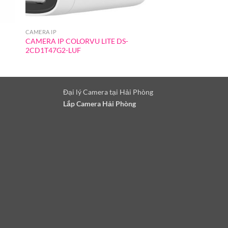
CAMERA IP
CAMERA IP
CAMERA IP COLORVU LITE DS-
Camera IP COLORVU 
2CD1T47G2-LUF
2CD1047G0-L
Đại lý Camera tại Hải Phòng
Lắp Camera Hải Phòng