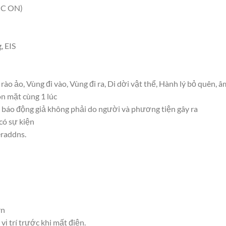
AGC ON)
, EIS
ào ảo, Vùng đi vào, Vùng đi ra, Di dời vật thể, Hành lý bỏ quên,
n mặt cùng 1 lúc
ọc báo động giả không phải do người và phương tiện gây ra
ó sự kiện
eraddns.
rn
vị trí trước khi mất điện.