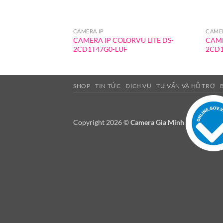
CAMERA IP
CAMER
CAMERA IP COLORVU LITE DS-
CAME
2CD1T47G0-LUF
2CD1
SHOP
TIN TỨC
DỊCH VỤ
TƯ VẤN VÀ HỖ TRỢ
Copyright 2026 ©
Camera Gia Minh