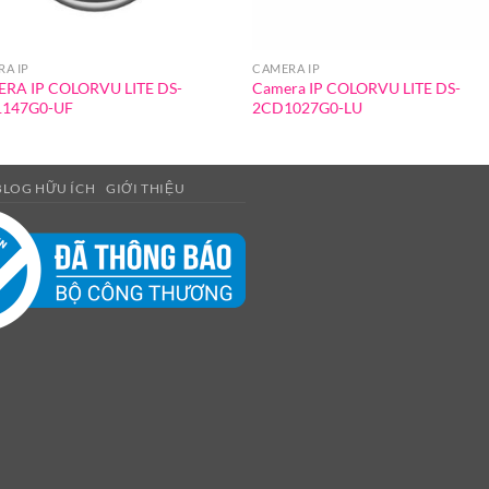
A IP
CAMERA IP
RA IP COLORVU LITE DS-
Camera IP COLORVU LITE DS-
147G0-UF
2CD1027G0-LU
BLOG HỮU ÍCH
GIỚI THIỆU