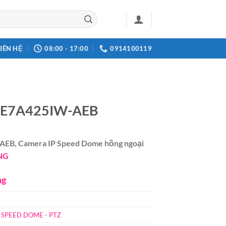
LIÊN HỆ
08:00 - 17:00
0914100119
2DE7A425IW-AEB
EB, Camera IP Speed Dome hồng ngoại
NG
ng
 SPEED DOME - PTZ