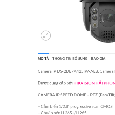
MÔ TẢ
THÔNG TIN BỔ SUNG
BÁO GIÁ
Camera IP DS-2DE7A425IW-AEB, Camera I
Được cung cấp bới
HIKVISION HẢI PHÒ
CAMERA IP SPEED DOME – PTZ (Pan/Tilt
+ Cảm biến 1/2.8″ progressive scan CMOS
+ Chuẩn nén H.265+/H.265