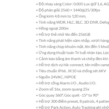
+ Độ nhạy sáng Color: 0.005 Lux @(F1.6, 
+ Độ phân giải 2560 × 1440@25/30fps
+ Ống kính 4.8 mm to 120 mm,
+ Tính năng WDR, HLC, BLC, 3D DNR, Defog
+ Hồng ngoại 200m
+ Hỗ trợ thẻ nhớ lên đến 256GB
+ Tính năng phát hiện xâm nhập, vượt hàng r
+ Tính năng chụp khuôn mặt, lên đến 5 khuô
+ Ứng dụng thuật toán Trí tuệ nhân tạo, L
+ Cảnh báo bằng âm thanh và chớp đèn khi c
+ Hỗ trợ dịch vụ hik-connect, tên miền cam
+ Tiêu chuẩn IP66 , IK10 và chống sét 6KV
+ Nguồn 24VAC, HiPOE
+ Hỗ trợ cổng Alarm I/O , Audio I/O.
+ Zoom số 16x, zoom quang 25x
+ Góc quay 360°, Góc quét -15° to 90°
+ Hỗ trợ 300 điểm preset, 8 patrols, 4 patte
+ Hỗ trợ Park Action, Auto Tracking ghi nhớ 