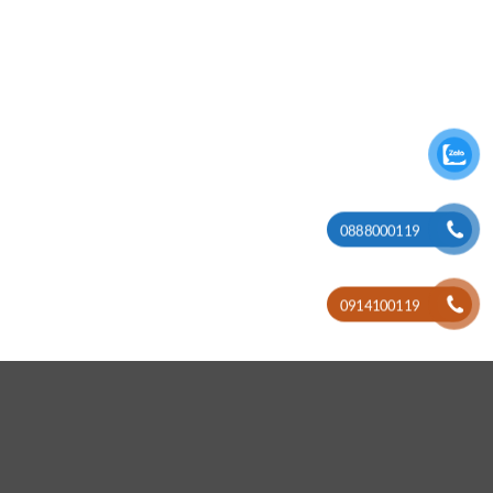
0888000119
0914100119
i
a vòm PTZ, camera toàn cảnh, camera cho các