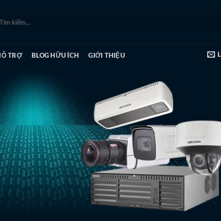
ìm
ếm:
HỖ TRỢ
BLOG HỮU ÍCH
GIỚI THIỆU