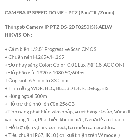
CAMERA IP SPEED DOME – PTZ (Pan/Tilt/Zoom)
Thông số Camera IP PTZ DS-2DF8250I5X-AELW
HIKVISION:
+ Cảm biến 1/2.8″ Progressive Scan CMOS
+ Chuẩn nén H.265+/H.265
+ Độ nhạy sáng Color: Color: 0.01 Lux @(F1.8, AGC ON)
+ Độ phân giải 1920 × 1080 50/60fps
+ Ống kính 6.6 mm to 330 mm
+ Tính năng WDR, HLC, BLC, 3D DNR, Defog, EIS
+ Hồng ngoại 500m
+ Hỗ trợ thẻ nhớ lên đến 256GB
+Tính năng phát hiện xâm nhập, vượt hàng rào ảo, Vùng đi
vào, Vùng đi ra, Phát hiện khuôn mặt, Ngoại lệ âm thanh.
+ Hỗ trợ dịch vụ hik-connect, tên miền cameraddns.
+ Tiêu chuẩn IP67, IK10 ( chỉ xuất hiện trên W model )