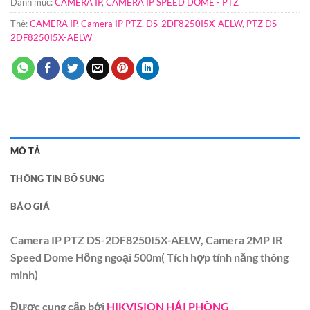
Danh mục:
CAMERA IP
,
CAMERA IP SPEED DOME - PTZ
Thẻ:
CAMERA IP
,
Camera IP PTZ
,
DS-2DF8250I5X-AELW
,
PTZ DS-
2DF8250I5X-AELW
MÔ TẢ
THÔNG TIN BỔ SUNG
BÁO GIÁ
Camera IP PTZ DS-2DF8250I5X-AELW, Camera 2MP IR
Speed Dome Hồng ngoại 500m( Tích hợp tính năng thông
minh)
Được cung cấp bới
HIKVISION HẢI PHÒNG