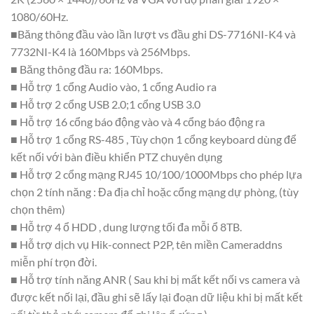
1080/60Hz.
■Băng thông đầu vào lần lượt vs đầu ghi DS-7716NI-K4 và
7732NI-K4 là 160Mbps và 256Mbps.
■ Băng thông đầu ra: 160Mbps.
■ Hỗ trợ 1 cổng Audio vào, 1 cổng Audio ra
■ Hỗ trợ 2 cổng USB 2.0;1 cổng USB 3.0
■ Hỗ trợ 16 cổng báo động vào và 4 cổng báo động ra
■ Hỗ trợ 1 cổng RS-485 , Tùy chọn 1 cổng keyboard dùng để
kết nối với bàn điều khiển PTZ chuyên dụng
■ Hỗ trợ 2 cổng mạng RJ45 10/100/1000Mbps cho phép lựa
chọn 2 tính năng : Đa địa chỉ hoặc cổng mạng dự phòng, (tùy
chọn thêm)
■ Hỗ trợ 4 ổ HDD , dung lượng tối đa mỗi ổ 8TB.
■ Hỗ trợ dịch vụ Hik-connect P2P, tên miền Cameraddns
miễn phí trọn đời.
■ Hỗ trợ tính năng ANR ( Sau khi bị mất kết nối vs camera và
được kết nối lại, đầu ghi sẽ lấy lại đoạn dữ liệu khi bị mất kết