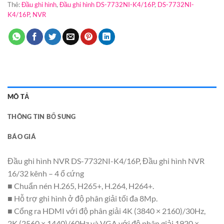
Thẻ:
Đầu ghi hình
,
Đầu ghi hình DS-7732NI-K4/16P
,
DS-7732NI-
K4/16P
,
NVR
MÔ TẢ
THÔNG TIN BỔ SUNG
BÁO GIÁ
Đầu ghi hình NVR DS-7732NI-K4/16P, Đầu ghi hình NVR
16/32 kênh – 4 ổ cứng
■ Chuẩn nén H.265, H265+, H.264, H264+.
■ Hỗ trợ ghi hình ở độ phân giải tối đa 8Mp.
■ Cổng ra HDMI với độ phân giải 4K (3840 × 2160)/30Hz,
2K (2560 × 1440)/60Hz và VGA với độ phân giải 1920 ×