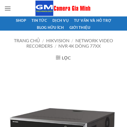
Bỏ
qua
nội
SHOP
TIN TỨC
DỊCH VỤ
TƯ VẤN VÀ HỖ TRỢ
dung
BLOG HỮU ÍCH
GIỚI THIỆU
TRANG CHỦ
/
HIKVISION
/
NETWORK VIDEO
RECORDERS
/
NVR 4K DÒNG 77XX
LỌC