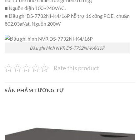
nối từ thẻ nhớ camera để ghi lên ổ cứng.)
■ Nguồn điện 100~240VAC.
■ Đầu ghi DS-7732NI-K4/16P hỗ trợ 16 cổng POE , chuẩn
802.03af/at. Nguồn 200W
Đầu ghi hình NVR DS-7732NI-K4/16P
Rate this product
SẢN PHẨM TƯƠNG TỰ