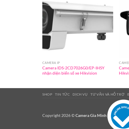
CAMERA IP
CAMER
Camera IDS-2CD7026G0/EP-IHSY
Came
nhận diện biển số xe Hikvision
Hikvi
SHOP
TIN TỨC
DỊCH VỤ
TƯ VẤN VÀ HỖ TRỢ
Copyright 2026 ©
Camera Gia Minh