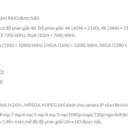
khi RAID được bật)
độ phân giải 4K. Độ phân giải: 4K (4096 × 2160), 4K (3840 × 
0) 720)/60Hz, XGA (1024 × 768)/60Hz
(1920 × 1080)/60Hz, UXGA (1600 × 1200)/60Hz, SXGA (1280 × 
Ω)
Ω)
 H.264+, MPEG4, MJPEG (chỉ dành cho camera IP của Hikvisi
8 mp/7 mp/6 mp/5 mp/4 mp/3 mp/1080p/uxga/720p/vga/4cif/dcif/
 1 đến 4 khi chế độ độ phân giải Ultra HD được bật.