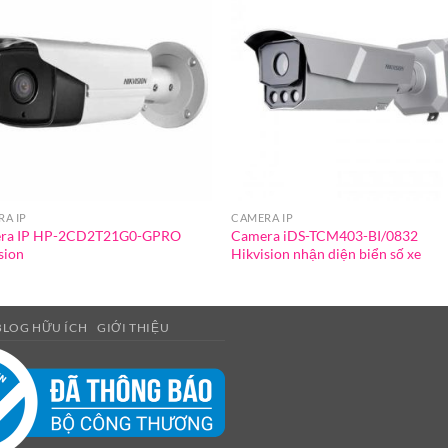
A IP
CAMERA IP
ra IP HP-2CD2T21G0-GPRO
Camera iDS-TCM403-BI/0832
sion
Hikvision nhận diện biển số xe
BLOG HỮU ÍCH
GIỚI THIỆU