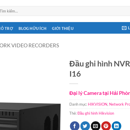
ìm
ếm:
HỖ TRỢ
BLOG HỮU ÍCH
GIỚI THIỆU
ORK VIDEO RECORDERS
Đầu ghi hình NVR
I16
Đại lý Camera tại Hải Phò
Danh mục:
HIKVISION
,
Network Pr
Thẻ:
Đầu ghi hình Hikvision