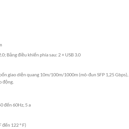
m
.0; Bảng điều khiển phía sau: 2 × USB 3.0
bốn giao diện quang 10m/100m/1000m (mô-đun SFP 1,25 Gbps), t
o động.
0 đến 60Hz, 5 a
F đến 122 ° F)