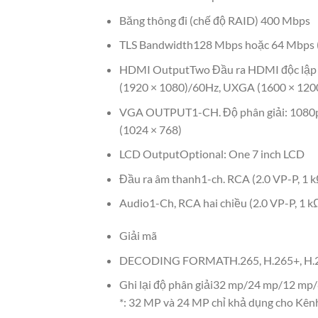
Băng thông đi (chế độ RAID) 400 Mbps
TLS Bandwidth128 Mbps hoặc 64 Mbps (
HDMI OutputTwo Đầu ra HDMI độc lập có 
(1920 × 1080)/60Hz, UXGA (1600 × 120
VGA OUTPUT1-CH. Độ phân giải: 1080p 
(1024 × 768)
LCD OutputOptional: One 7 inch LCD
Đầu ra âm thanh1-ch. RCA (2.0 VP-P, 1 k
Audio1-Ch, RCA hai chiều (2.0 VP-P, 1 k
Giải mã
DECODING FORMATH.265, H.265+, H.264,
Ghi lại độ phân giải32 mp/24 mp/12 mp/
*: 32 MP và 24 MP chỉ khả dụng cho Kênh