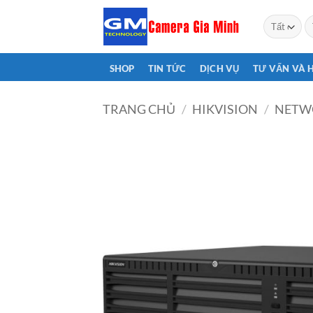
Bỏ
T
qua
ki
nội
dung
SHOP
TIN TỨC
DỊCH VỤ
TƯ VẤN VÀ 
TRANG CHỦ
/
HIKVISION
/
NETW