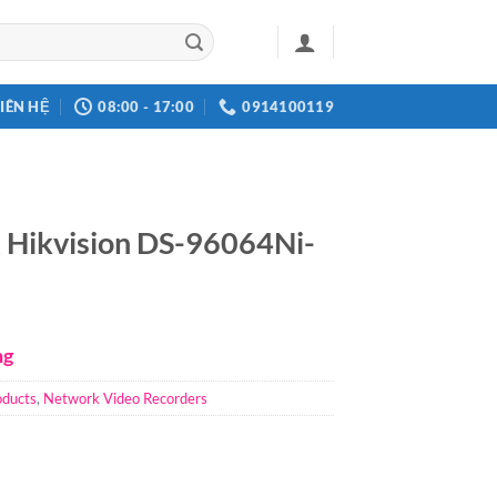
LIÊN HỆ
08:00 - 17:00
0914100119
 Hikvision DS-96064Ni-
ng
oducts
,
Network Video Recorders