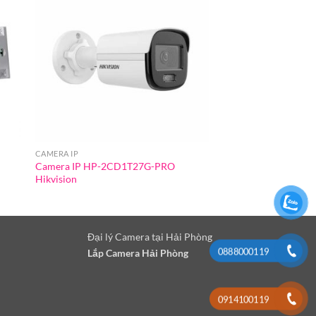
CAMERA IP
CAMERA IP
Camera IP HP-2CD1T27G-PRO
Camera IP HP-2CD
Hikvision
Hikvision
Đại lý Camera tại Hải Phòng
0888000119
Lắp Camera Hải Phòng
0914100119