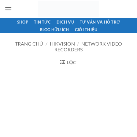
Bỏ
qua
nội
SHOP
TIN TỨC
DỊCH VỤ
TƯ VẤN VÀ HỖ TRỢ
dung
BLOG HỮU ÍCH
GIỚI THIỆU
TRANG CHỦ
/
HIKVISION
/
NETWORK VIDEO
RECORDERS
LỌC