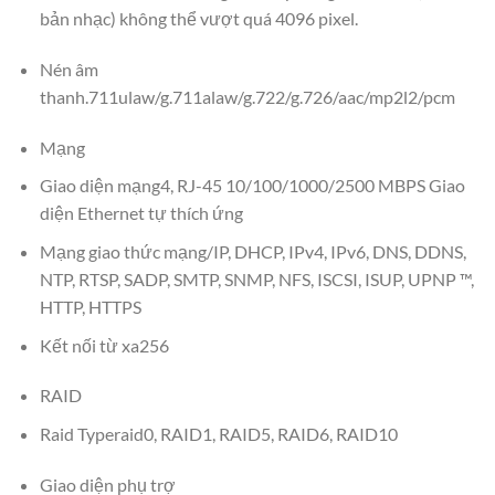
bản nhạc) không thể vượt quá 4096 pixel.
Nén âm
thanh.711ulaw/g.711alaw/g.722/g.726/aac/mp2l2/pcm
Mạng
Giao diện mạng4, RJ-45 10/100/1000/2500 MBPS Giao
diện Ethernet tự thích ứng
Mạng giao thức mạng/IP, DHCP, IPv4, IPv6, DNS, DDNS,
NTP, RTSP, SADP, SMTP, SNMP, NFS, ISCSI, ISUP, UPNP ™,
HTTP, HTTPS
Kết nối từ xa256
RAID
Raid Typeraid0, RAID1, RAID5, RAID6, RAID10
Giao diện phụ trợ