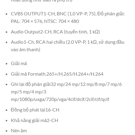
CVBS OUTPUT1-CH, BNC (1.0 VP-P, 75), Độ phân giải:
PAL: 704 × 576, NTSC: 704 × 480
Audio Output2-CH, RCA (tuyến tính, 1 kΩ)
Audio1-Ch, RCA hai chiều (2.0 VP-P, 1 kΩ, sử dụng đầu
vào âm thanh)
Giải mã
Giải mã Formath.265+/H.265/H.264+/H.264
Ghi lại độ phân giải32 mp/24 mp/12 mp/8 mp/7 mp/6
mp/5 mp/4 mp/3
mp/1080p/uxga/720p/vga/4cif/dcif/2cif/cif/qcif
Đồng bộ phát lại16-CH
Khả năng giải mã2-CH
Nén âm