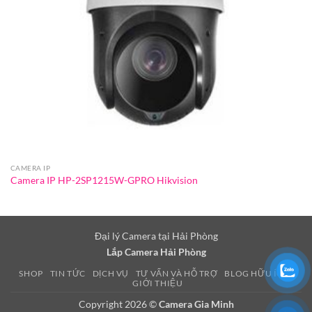
CAMERA IP
Camera IP HP-2SP1215W-GPRO Hikvision
Đại lý Camera tại Hải Phòng
Lắp Camera Hải Phòng
SHOP
TIN TỨC
DỊCH VỤ
TƯ VẤN VÀ HỖ TRỢ
BLOG HỮU ÍCH
GIỚI THIỆU
Copyright 2026 ©
Camera Gia Minh