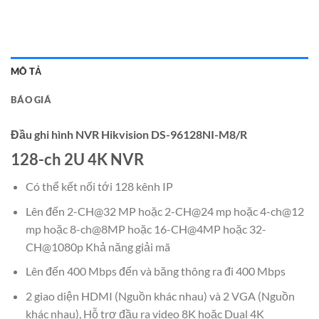
MÔ TẢ
BÁO GIÁ
Đầu ghi hình NVR Hikvision DS-96128NI-M8/R
128-ch 2U 4K NVR
Có thể kết nối tới 128 kênh IP
Lên đến 2-CH@32 MP hoặc 2-CH@24 mp hoặc 4-ch@12
mp hoặc 8-ch@8MP hoặc 16-CH@4MP hoặc 32-
CH@1080p Khả năng giải mã
Lên đến 400 Mbps đến và băng thông ra đi 400 Mbps
2 giao diện HDMI (Nguồn khác nhau) và 2 VGA (Nguồn
khác nhau), Hỗ trợ đầu ra video 8K hoặc Dual 4K