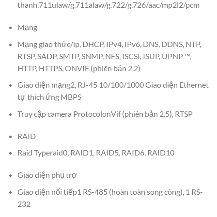
thanh.711ulaw/g.711alaw/g.722/g.726/aac/mp2l2/pcm
Mạng
Mạng giao thức/ip, DHCP, IPv4, IPv6, DNS, DDNS, NTP,
RTSP, SADP, SMTP, SNMP, NFS, ISCSI, ISUP, UPNP ™,
HTTP, HTTPS, ONVIF (phiên bản 2.2)
Giao diện mạng2, RJ-45 10/100/1000 Giao diện Ethernet
tự thích ứng MBPS
Truy cập camera ProtocolonVif (phiên bản 2.5), RTSP
RAID
Raid Typeraid0, RAID1, RAID5, RAID6, RAID10
Giao diện phụ trợ
Giao diện nối tiếp1 RS-485 (hoàn toàn song công), 1 RS-
232