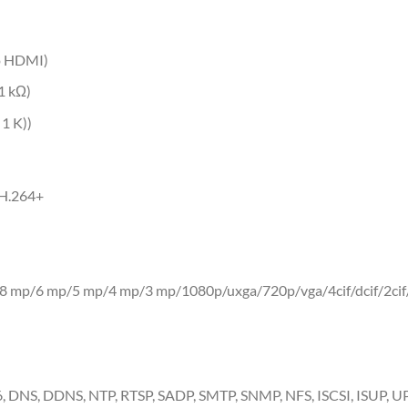
o HDMI)
1 kΩ)
1 K))
H.264+
 mp/6 mp/5 mp/4 mp/3 mp/1080p/uxga/720p/vga/4cif/dcif/2cif/c
6, DNS, DDNS, NTP, RTSP, SADP, SMTP, SNMP, NFS, ISCSI, ISUP, U