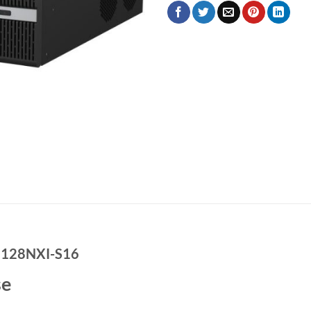
96128NXI-S16
se