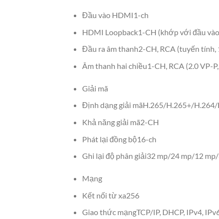
Đầu vào HDMI
1-ch
HDMI Loopback
1-CH (khớp với đầu và
Đầu ra âm thanh
2-CH, RCA (tuyến tính, 
Âm thanh hai chiều
1-CH, RCA (2.0 VP-P, 
Giải mã
Định dạng giải mã
H.265/H.265+/H.264/
Khả năng giải mã
2-CH
Phát lại đồng bộ
16-ch
Ghi lại độ phân giải
32 mp/24 mp/12 mp/8
Mạng
Kết nối từ xa
256
Giao thức mạng
TCP/IP, DHCP, IPv4, IPv