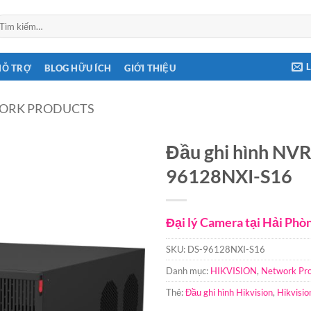
ìm
ếm:
HỖ TRỢ
BLOG HỮU ÍCH
GIỚI THIỆU
ORK PRODUCTS
Đầu ghi hình NVR
96128NXI-S16
Đại lý Camera tại Hải Phò
SKU:
DS-96128NXI-S16
Danh mục:
HIKVISION
,
Network Pr
Thẻ:
Đầu ghi hình Hikvision
,
Hikvisi