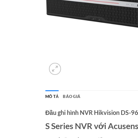
MÔ TẢ
BÁO GIÁ
Đầu ghi hình NVR Hikvision DS-
S Series NVR với Acusen