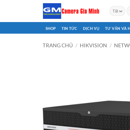
Bỏ
T
qua
ki
nội
dung
SHOP
TIN TỨC
DỊCH VỤ
TƯ VẤN VÀ 
TRANG CHỦ
/
HIKVISION
/
NETW