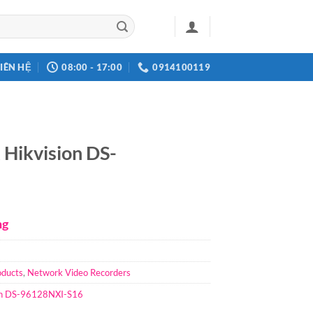
LIÊN HỆ
08:00 - 17:00
0914100119
 Hikvision DS-
ng
oducts
,
Network Video Recorders
on DS-96128NXI-S16