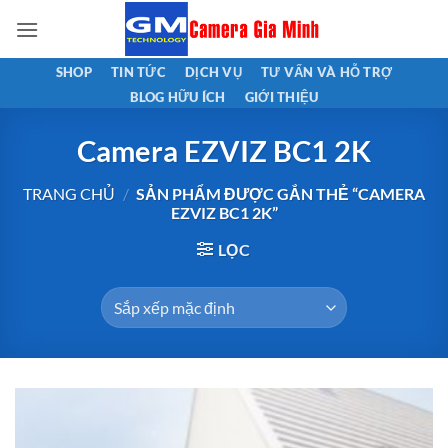
Bỏ
qua
nội
SHOP
TIN TỨC
DỊCH VỤ
TƯ VẤN VÀ HỖ TRỢ
dung
BLOG HỮU ÍCH
GIỚI THIỆU
Camera EZVIZ BC1 2K
TRANG CHỦ
/
SẢN PHẨM ĐƯỢC GẮN THẺ “CAMERA
EZVIZ BC1 2K”
LỌC