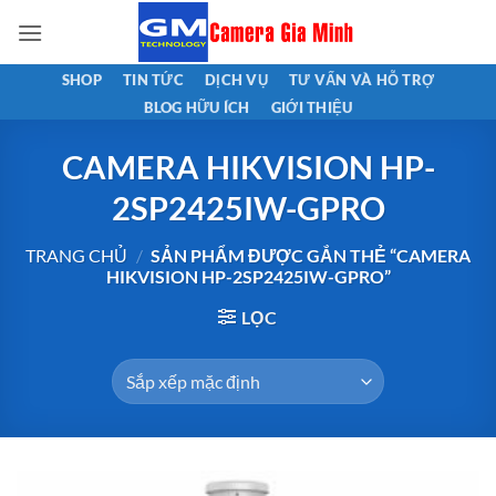
Bỏ
qua
nội
SHOP
TIN TỨC
DỊCH VỤ
TƯ VẤN VÀ HỖ TRỢ
dung
BLOG HỮU ÍCH
GIỚI THIỆU
CAMERA HIKVISION HP-
2SP2425IW-GPRO
TRANG CHỦ
/
SẢN PHẨM ĐƯỢC GẮN THẺ “CAMERA
HIKVISION HP-2SP2425IW-GPRO”
LỌC