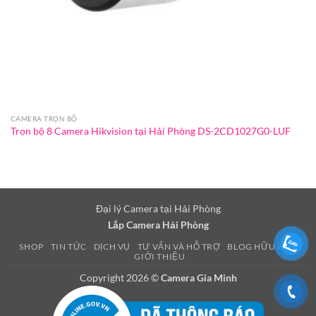
CAMERA TRỌN BỘ
Trọn bộ 8 Camera Hikvision tại Hải Phòng DS-2CD1027G0-LUF
Đại lý Camera tại Hải Phòng
Lắp Camera Hải Phòng
SHOP
TIN TỨC
DỊCH VỤ
TƯ VẤN VÀ HỖ TRỢ
BLOG HỮU ÍCH
GIỚI THIỆU
Copyright 2026 ©
Camera Gia Minh