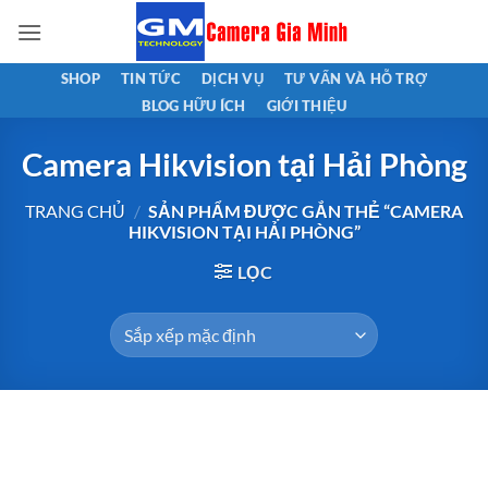
Bỏ
qua
nội
SHOP
TIN TỨC
DỊCH VỤ
TƯ VẤN VÀ HỖ TRỢ
dung
BLOG HỮU ÍCH
GIỚI THIỆU
Camera Hikvision tại Hải Phòng
TRANG CHỦ
/
SẢN PHẨM ĐƯỢC GẮN THẺ “CAMERA
HIKVISION TẠI HẢI PHÒNG”
LỌC