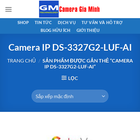
Bỏ
qua
nội
SHOP
TIN TỨC
DỊCH VỤ
TƯ VẤN VÀ HỖ TRỢ
dung
BLOG HỮU ÍCH
GIỚI THIỆU
Camera IP DS-3327G2-LUF-AI
TRANG CHỦ
/
SẢN PHẨM ĐƯỢC GẮN THẺ “CAMERA
IP DS-3327G2-LUF-AI”
LỌC