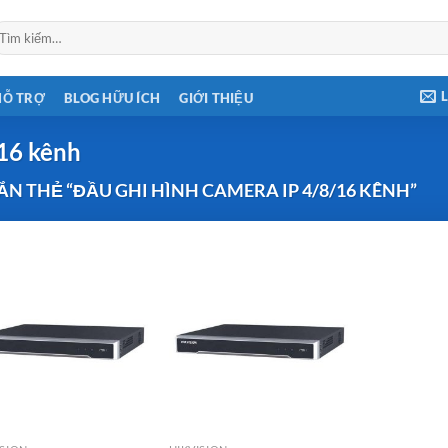
ìm
ếm:
HỖ TRỢ
BLOG HỮU ÍCH
GIỚI THIỆU
/16 kênh
 THẺ “ĐẦU GHI HÌNH CAMERA IP 4/8/16 KÊNH”