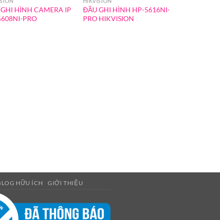
ISION
HIKVISION
 GHI HÌNH CAMERA IP
ĐẦU GHI HÌNH HP-5616NI-
5608NI-PRO
PRO HIKVISION
BLOG HỮU ÍCH
GIỚI THIỆU