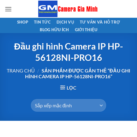
Bỏ
qua
nội
SHOP
TIN TỨC
DỊCH VỤ
TƯ VẤN VÀ HỖ TRỢ
dung
BLOG HỮU ÍCH
GIỚI THIỆU
Đầu ghi hình Camera IP HP-
56128NI-PRO16
TRANG CHỦ
/
SẢN PHẨM ĐƯỢC GẮN THẺ “ĐẦU GHI
HÌNH CAMERA IP HP-56128NI-PRO16”
LỌC