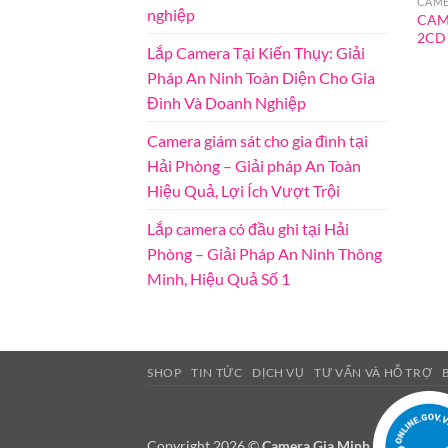
CAME
nghiệp
CAM
2CD1
Lắp Camera Tại Kiến Thụy: Giải
Pháp An Ninh Toàn Diện Cho Gia
Đình Và Doanh Nghiệp
Camera giám sát cho gia đình tại
Hải Phòng – Giải pháp An Toàn
Hiệu Quả, Lợi Ích Vượt Trội
Lắp camera có đầu ghi tại Hải
Phòng – Giải Pháp An Ninh Thông
Minh, Hiệu Quả Số 1
SHOP
TIN TỨC
DỊCH VỤ
TƯ VẤN VÀ HỖ TRỢ
Copyright 2026 ©
Camera Gia Minh