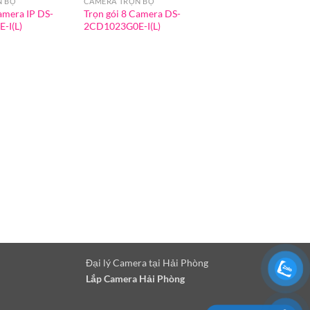
N BỘ
CAMERA TRỌN BỘ
amera IP DS-
Trọn gói 8 Camera DS-
-I(L)
2CD1023G0E-I(L)
Đại lý Camera tại Hải Phòng
Lắp Camera Hải Phòng