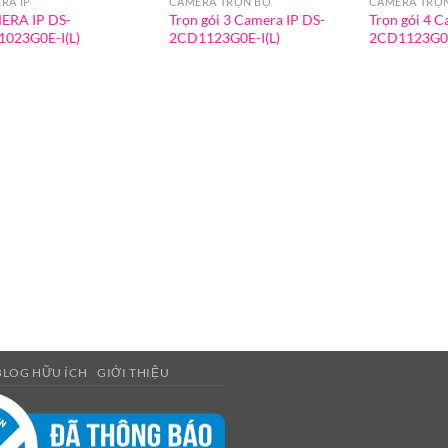
RA IP
CAMERA TRỌN BỘ
CAMERA TRỌ
ERA IP DS-
Trọn gói 3 Camera IP DS-
Trọn gói 4 C
023G0E-I(L)
2CD1123G0E-I(L)
2CD1123G0E
BLOG HỮU ÍCH
GIỚI THIỆU