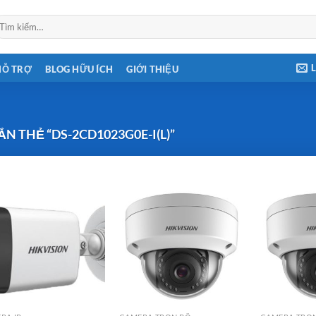
ìm
ếm:
HỖ TRỢ
BLOG HỮU ÍCH
GIỚI THIỆU
 THẺ “DS-2CD1023G0E-I(L)”