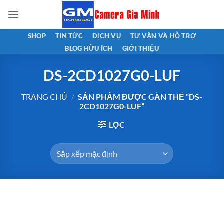
Bỏ
qua
nội
SHOP
TIN TỨC
DỊCH VỤ
TƯ VẤN VÀ HỖ TRỢ
dung
BLOG HỮU ÍCH
GIỚI THIỆU
DS-2CD1027G0-LUF
TRANG CHỦ
/
SẢN PHẨM ĐƯỢC GẮN THẺ “DS-
2CD1027G0-LUF”
LỌC