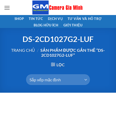
Bỏ
qua
nội
SHOP
TIN TỨC
DỊCH VỤ
TƯ VẤN VÀ HỖ TRỢ
dung
BLOG HỮU ÍCH
GIỚI THIỆU
DS-2CD1027G2-LUF
TRANG CHỦ
/
SẢN PHẨM ĐƯỢC GẮN THẺ “DS-
2CD1027G2-LUF”
LỌC