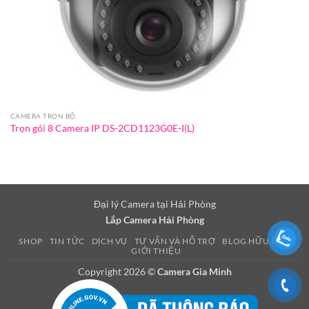
CAMERA TRỌN BỘ
Trọn gói 8 Camera IP DS-2CD1123G0E-I(L)
Đại lý Camera tại Hải Phòng
Lắp Camera Hải Phòng
SHOP
TIN TỨC
DỊCH VỤ
TƯ VẤN VÀ HỖ TRỢ
BLOG HỮU ÍCH
GIỚI THIỆU
Copyright 2026 ©
Camera Gia Minh