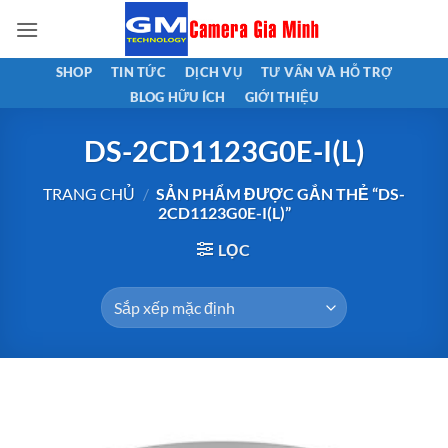
Bỏ
qua
nội
SHOP
TIN TỨC
DỊCH VỤ
TƯ VẤN VÀ HỖ TRỢ
dung
BLOG HỮU ÍCH
GIỚI THIỆU
DS-2CD1123G0E-I(L)
TRANG CHỦ
/
SẢN PHẨM ĐƯỢC GẮN THẺ “DS-
2CD1123G0E-I(L)”
LỌC