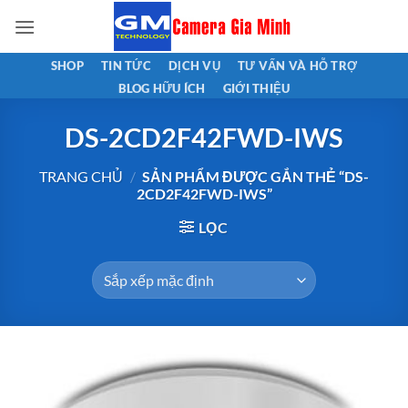
Bỏ
qua
nội
SHOP
TIN TỨC
DỊCH VỤ
TƯ VẤN VÀ HỖ TRỢ
dung
BLOG HỮU ÍCH
GIỚI THIỆU
DS-2CD2F42FWD-IWS
TRANG CHỦ
/
SẢN PHẨM ĐƯỢC GẮN THẺ “DS-
2CD2F42FWD-IWS”
LỌC