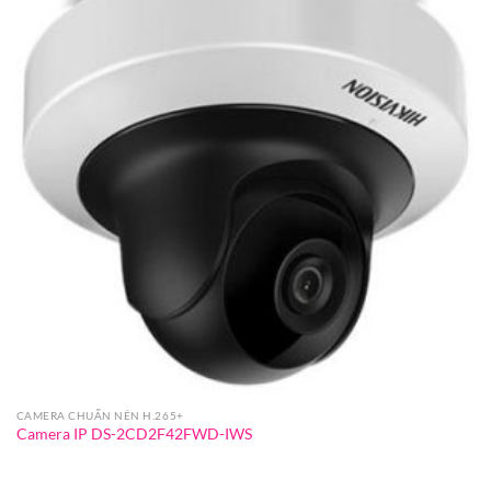
CAMERA CHUẨN NÉN H.265+
Camera IP DS-2CD2F42FWD-IWS