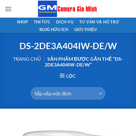
Bỏ
qua
nội
SHOP
TIN TỨC
DỊCH VỤ
TƯ VẤN VÀ HỖ TRỢ
dung
BLOG HỮU ÍCH
GIỚI THIỆU
DS-2DE3A404IW-DE/W
TRANG CHỦ
/
SẢN PHẨM ĐƯỢC GẮN THẺ “DS-
2DE3A404IW-DE/W”
LỌC