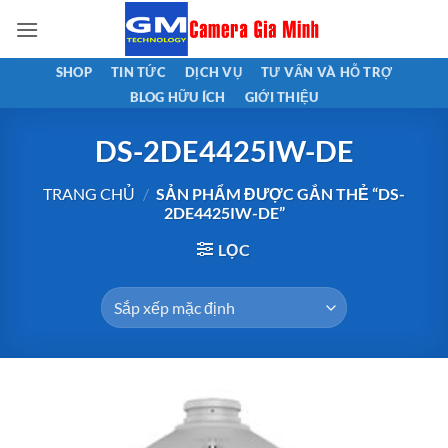
Bỏ
qua
nội
SHOP
TIN TỨC
DỊCH VỤ
TƯ VẤN VÀ HỖ TRỢ
dung
BLOG HỮU ÍCH
GIỚI THIỆU
DS-2DE4425IW-DE
TRANG CHỦ
/
SẢN PHẨM ĐƯỢC GẮN THẺ “DS-
2DE4425IW-DE”
LỌC