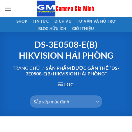
Bỏ
qua
nội
SHOP
TIN TỨC
DỊCH VỤ
TƯ VẤN VÀ HỖ TRỢ
dung
BLOG HỮU ÍCH
GIỚI THIỆU
DS-3E0508-E(B)
HIKVISION HẢI PHÒNG
TRANG CHỦ
/
SẢN PHẨM ĐƯỢC GẮN THẺ “DS-
3E0508-E(B) HIKVISION HẢI PHÒNG”
LỌC