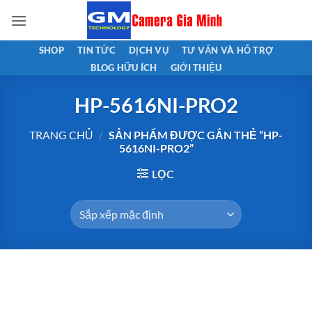
Bỏ
qua
nội
SHOP
TIN TỨC
DỊCH VỤ
TƯ VẤN VÀ HỖ TRỢ
dung
BLOG HỮU ÍCH
GIỚI THIỆU
HP-5616NI-PRO2
TRANG CHỦ
/
SẢN PHẨM ĐƯỢC GẮN THẺ “HP-
5616NI-PRO2”
LỌC