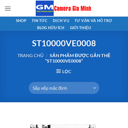
Bỏ
qua
nội
SHOP
TIN TỨC
DỊCH VỤ
TƯ VẤN VÀ HỖ TRỢ
dung
BLOG HỮU ÍCH
GIỚI THIỆU
ST10000VE0008
TRANG CHỦ
/
SẢN PHẨM ĐƯỢC GẮN THẺ
“ST10000VE0008”
LỌC