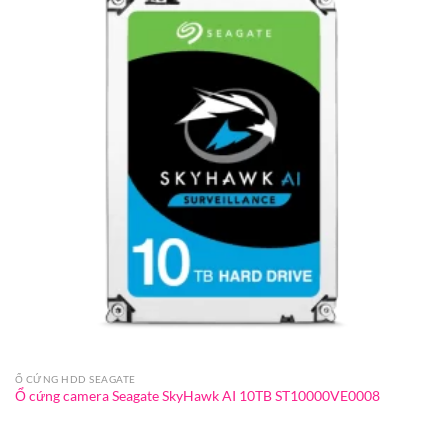
Ổ CỨNG HDD SEAGATE
Ổ cứng camera Seagate SkyHawk AI 10TB ST10000VE0008