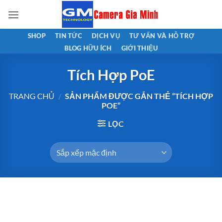
Bỏ
qua
nội
SHOP
TIN TỨC
DỊCH VỤ
TƯ VẤN VÀ HỖ TRỢ
dung
BLOG HỮU ÍCH
GIỚI THIỆU
Tích Hợp PoE
TRANG CHỦ
/
SẢN PHẨM ĐƯỢC GẮN THẺ “TÍCH HỢP
POE”
LỌC