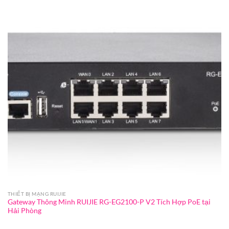
THIẾT BỊ MẠNG RUIJIE
Gateway Thông Minh RUIJIE RG-EG2100-P V2 Tích Hợp PoE tại
Hải Phòng