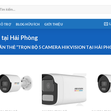
ìm
ếm:
HỖ TRỢ
BLOG HỮU ÍCH
GIỚI THIỆU
 tại Hải Phòng
N THẺ “TRỌN BỘ 5 CAMERA HIKVISION TẠI HẢI P