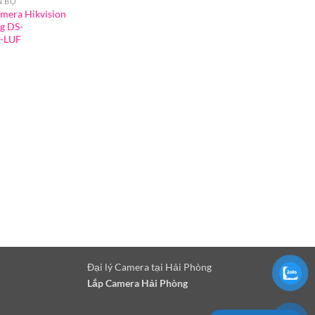
N BỘ
amera Hikvision
g DS-
-LUF
Đại lý Camera tại Hải Phòng
Lắp Camera Hải Phòng