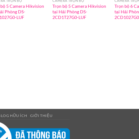
RA TRỌN BỘ
CAMERA TRỌN BỘ
CAMERA TRỌ
 bộ 5 Camera Hikvision
Trọn bộ 5 Camera Hikvision
Trọn bộ 6 C
Hải Phòng DS-
tại Hải Phòng DS-
tại Hải Phòn
1027G0-LUF
2CD1T27G0-LUF
2CD1027G0
BLOG HỮU ÍCH
GIỚI THIỆU