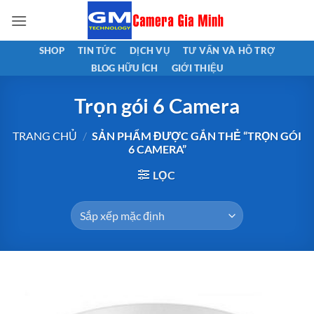
Bỏ
qua
nội
SHOP
TIN TỨC
DỊCH VỤ
TƯ VẤN VÀ HỖ TRỢ
dung
BLOG HỮU ÍCH
GIỚI THIỆU
Trọn gói 6 Camera
TRANG CHỦ
/
SẢN PHẨM ĐƯỢC GẮN THẺ “TRỌN GÓI
6 CAMERA”
LỌC