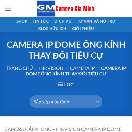
Bỏ
qua
nội
SHOP
TIN TỨC
DỊCH VỤ
TƯ VẤN VÀ HỖ TRỢ
dung
BLOG HỮU ÍCH
GIỚI THIỆU
CAMERA IP DOME ỐNG KÍNH
THAY ĐỔI TIÊU CỰ
TRANG CHỦ
/
HIKVISION
/
CAMERA IP
/
CAMERA IP
DOME ỐNG KÍNH THAY ĐỔI TIÊU CỰ
LỌC
CAMERA HẢI PHÒNG – HIKVISION CAMERA IP DOME