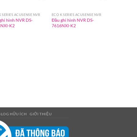
K SERIES ACUSENSE NVR
ECO K SERIES ACUSENSE NVR
ghi hình NVR DS-
Đầu ghi hình NVR DS-
8NXI-K2
7616NXI-K2
BLOG HỮU ÍCH
GIỚI THIỆU