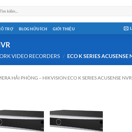
ìm
ếm:
HỖ TRỢ
BLOG HỮU ÍCH
GIỚI THIỆU
NVR
ORK VIDEO RECORDERS
/
ECO K SERIES ACUSENSE 
ERA HẢI PHÒNG – HIKVISION ECO K SERIES ACUSENSE NVR