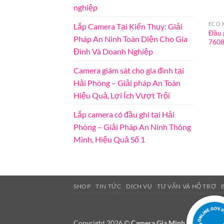
nghiệp
ECO 
Lắp Camera Tại Kiến Thụy: Giải
Đầu 
Pháp An Ninh Toàn Diện Cho Gia
760
Đình Và Doanh Nghiệp
Camera giám sát cho gia đình tại
Hải Phòng – Giải pháp An Toàn
Hiệu Quả, Lợi Ích Vượt Trội
Lắp camera có đầu ghi tại Hải
Phòng – Giải Pháp An Ninh Thông
Minh, Hiệu Quả Số 1
SHOP
TIN TỨC
DỊCH VỤ
TƯ VẤN VÀ HỖ TRỢ
Copyright 2026 ©
Camera Gia Minh