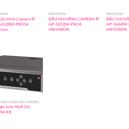
ISION
HIKVISION
HIKVISION
Ghi Hình Camera IP
ĐẦU GHI HÌNH CAMERA IP
ĐẦU GHI H
56128NI-PRO16
HP-5632NI-PRO4
HP-5664NI
ision
HIKVISION
HIKVISION
ORK VIDEO RECORDERS
ghi hình NVR DS-
NI-K8