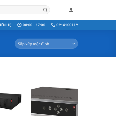
LIÊN HỆ
08:00 - 17:00
0914100119