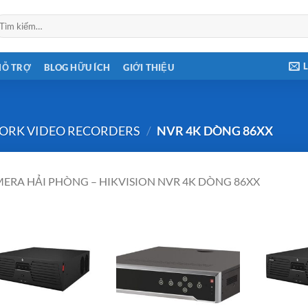
ìm
ếm:
HỖ TRỢ
BLOG HỮU ÍCH
GIỚI THIỆU
ORK VIDEO RECORDERS
/
NVR 4K DÒNG 86XX
ERA HẢI PHÒNG – HIKVISION NVR 4K DÒNG 86XX