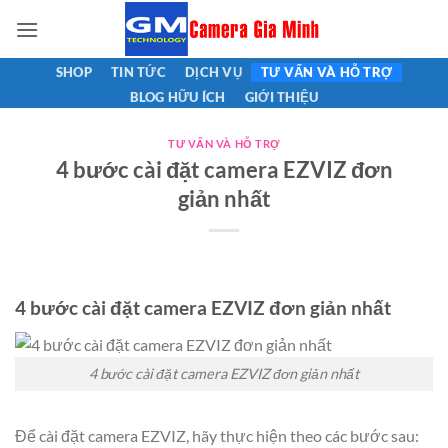
Bỏ
qua
nội
SHOP
TIN TỨC
DỊCH VỤ
TƯ VẤN VÀ HỖ TRỢ
dung
BLOG HỮU ÍCH
GIỚI THIỆU
TƯ VẤN VÀ HỖ TRỢ
4 bước cài đặt camera EZVIZ đơn
giản nhất
4 bước cài đặt camera EZVIZ đơn giản nhất
4 bước cài đặt camera EZVIZ đơn giản nhất
Để cài đặt camera EZVIZ, hãy thực hiện theo các bước sau: