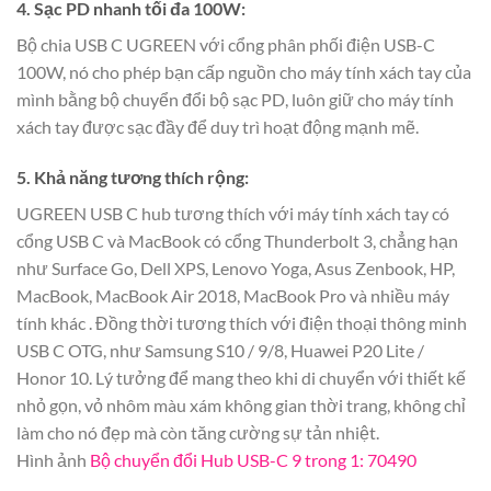
4. Sạc PD nhanh tối đa 100W:
Bộ chia USB C UGREEN với cổng phân phối điện USB-C
100W, nó cho phép bạn cấp nguồn cho máy tính xách tay của
mình bằng bộ chuyển đổi bộ sạc PD, luôn giữ cho máy tính
xách tay được sạc đầy để duy trì hoạt động mạnh mẽ.
5. Khả năng tương thích rộng:
UGREEN USB C hub tương thích với máy tính xách tay có
cổng USB C và MacBook có cổng Thunderbolt 3, chẳng hạn
như Surface Go, Dell XPS, Lenovo Yoga, Asus Zenbook, HP,
MacBook, MacBook Air 2018, MacBook Pro và nhiều máy
tính khác . Đồng thời tương thích với điện thoại thông minh
USB C OTG, như Samsung S10 / 9/8, Huawei P20 Lite /
Honor 10. Lý tưởng để mang theo khi di chuyển với thiết kế
nhỏ gọn, vỏ nhôm màu xám không gian thời trang, không chỉ
làm cho nó đẹp mà còn tăng cường sự tản nhiệt.
Hình ảnh
Bộ chuyển đổi Hub USB-C 9 trong 1: 70490