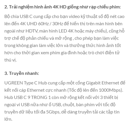
2. Trải nghiệm hình ảnh 4K HD giống như rạp chiếu phim:
Bộ chia USB C cung cấp cho bạn video kỹ thuật số độ nét cao
lên đến 4K UHD 60Hz / 30Hz để hiển thị trên màn hình bên
ngoài như HDTV, màn hình LED 4K hoặc máy chiếu), cũng hỗ
trợ chế độ phản chiếu và mở rộng , cho phép bạn làm việc
trong không gian làm việc lớn và thưởng thức hình ảnh tốt
hơn cho thời gian xem phim gia đình hoặc trò chơi điện tử
thú vị.
3. Truyền nhanh:
UGREEN Type C Hub cung cấp một cổng Gigabit Ethernet để
kết nối cáp Ethernet cực nhanh (Tốc độ lên đến 1000Mbps).
Hub USB C 9 TRONG 1 còn mở rộng kết nối với 3 thiết bị
ngoại vi USB nữa như ổ USB, chuột, bàn phím với tốc độ
truyền dữ liệu tối đa 5Gbps, dễ dàng truyền tải các tập tin
lớn.