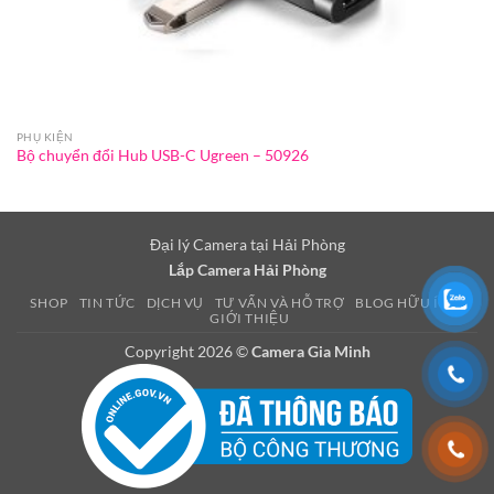
PHỤ KIỆN
Bộ chuyển đổi Hub USB-C Ugreen – 50926
Đại lý Camera tại Hải Phòng
Lắp Camera Hải Phòng
SHOP
TIN TỨC
DỊCH VỤ
TƯ VẤN VÀ HỖ TRỢ
BLOG HỮU ÍCH
GIỚI THIỆU
Copyright 2026 ©
Camera Gia Minh