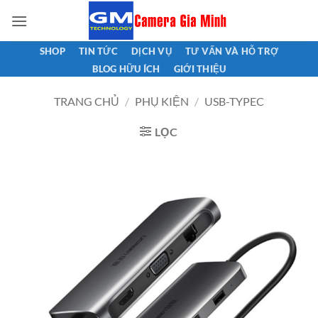
Bỏ
qua
nội
SHOP
TIN TỨC
DỊCH VỤ
TƯ VẤN VÀ HỖ TRỢ
dung
BLOG HỮU ÍCH
GIỚI THIỆU
TRANG CHỦ
/
PHỤ KIỆN
/
USB-TYPEC
LỌC