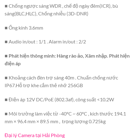
■ Chống ngược sáng WDR , chế độ ngày đêm(ICR), bù
sáng(BLC,HLC), Chống nhiễu (3D-DNR)
■ Ống kính 3.6mm
■ Audio in/out : 1/1 . Alarm in/out : 2/2
■ Phát hiện thông minh: Hàng rào ảo, Xâm nhập. Phát hiện
điện áp
■ Khoảng cách đèn trợ sáng 40m . Chuẩn chống nước
IP67.Hỗ trợ khe cắm thẻ nhớ 256GB
■ Điện áp 12V DC/PoE (802.3af), công suất <10.2W
■ Môi trường làm việc từ -40ºC ~ 60ºC , kích thước 194.1
mm × 96.4 mm × 89.5 mm , trọng lượng 0.725kg
Đại lý Camera tại Hải Phòng