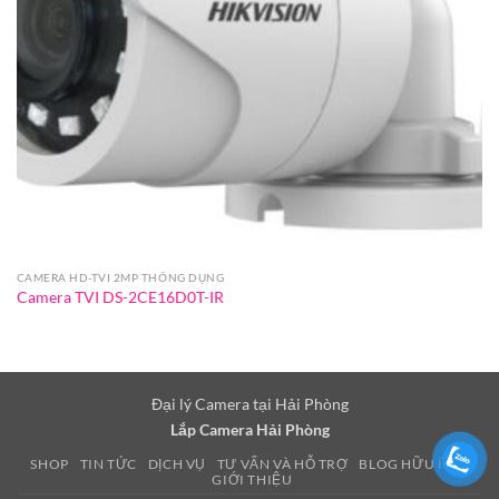
CAMERA HD-TVI 2MP THÔNG DỤNG
Camera TVI DS-2CE16D0T-IR
Đại lý Camera tại Hải Phòng
Lắp Camera Hải Phòng
SHOP
TIN TỨC
DỊCH VỤ
TƯ VẤN VÀ HỖ TRỢ
BLOG HỮU ÍCH
GIỚI THIỆU