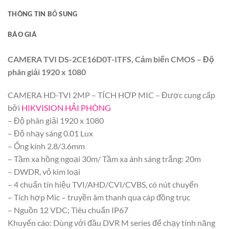
THÔNG TIN BỔ SUNG
BÁO GIÁ
CAMERA TVI DS-2CE16D0T-ITFS, Cảm biến CMOS – Độ
phân giải 1920 x 1080
CAMERA HD-TVI 2MP – TÍCH HỢP MIC – Được cung cấp
bởi
HIKVISION HẢI PHÒNG
– Độ phân giải 1920 x 1080
– Độ nhạy sáng 0.01 Lux
– Ống kính 2.8/3.6mm
– Tầm xa hồng ngoại 30m/ Tầm xa ánh sáng trắng: 20m
– DWDR, vỏ kim loại
– 4 chuẩn tín hiệu TVI/AHD/CVI/CVBS, có nút chuyển
– Tích hợp Mic – truyền âm thanh qua cáp đồng trục
– Nguồn 12 VDC; Tiêu chuẩn IP67
Khuyến cáo: Dùng với đầu DVR M series để chạy tính năng