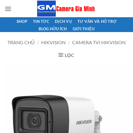
Bỏ
qua
nội
SHOP
TIN TỨC
DỊCH VỤ
TƯ VẤN VÀ HỖ TRỢ
dung
BLOG HỮU ÍCH
GIỚI THIỆU
TRANG CHỦ
/
HIKVISION
/
CAMERA TVI HIKVISION
LỌC